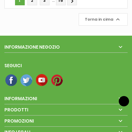
…
2
3
15

1

Torna in cima

INFORMAZIONE NEGOZIO
SEGUICI

INFORMAZIONI

PRODOTTI

PROMOZIONI