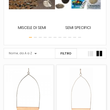
ALLI
MISCELE DI SEMI
SEMI SPECIFICI

Nome, da A a Z
FILTRO