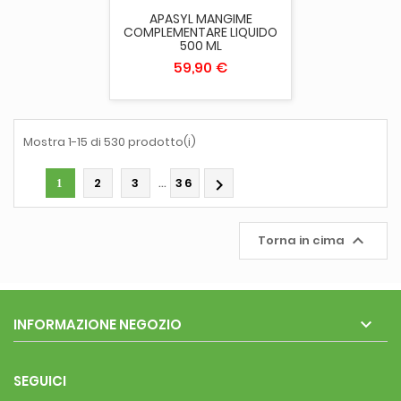
APASYL MANGIME
COMPLEMENTARE LIQUIDO
500 ML
59,90 €
Mostra 1-15 di 530 prodotto(i)
…
2
3
36

1

Torna in cima

INFORMAZIONE NEGOZIO
SEGUICI