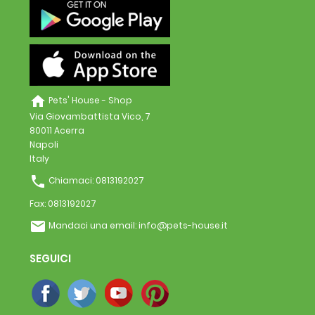
home
Pets' House - Shop
Via Giovambattista Vico, 7
80011 Acerra
Napoli
Italy
phone
Chiamaci:
0813192027
Fax:
0813192027
email
Mandaci una email:
info@pets-house.it
SEGUICI