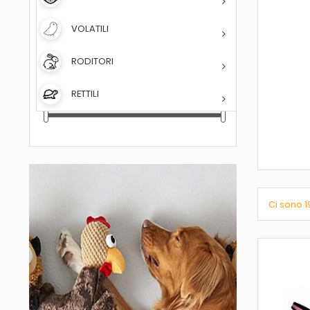
FILTRA PER
VOLATILI
DISPONIBILITÀ
(nessun filtro)

RODITORI
PREZZO
RETTILI
10,00 € - 26,00 €
Ci sono 1