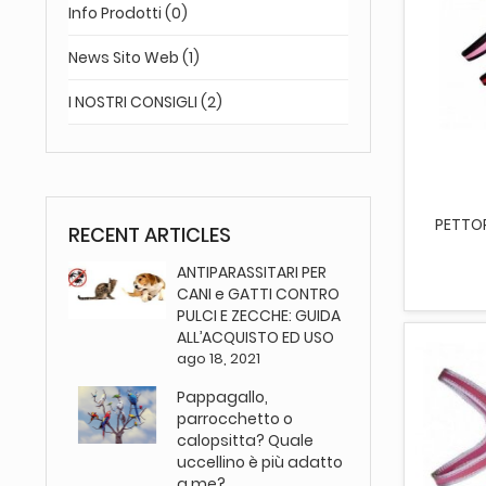
Info Prodotti (0)
News Sito Web (1)
I NOSTRI CONSIGLI (2)
AGG
PETTOR
RECENT ARTICLES
ANTIPARASSITARI PER
CANI e GATTI CONTRO
PULCI E ZECCHE: GUIDA
ALL’ACQUISTO ED USO
ago 18, 2021
Pappagallo,
parrocchetto o
calopsitta? Quale
uccellino è più adatto
a me?