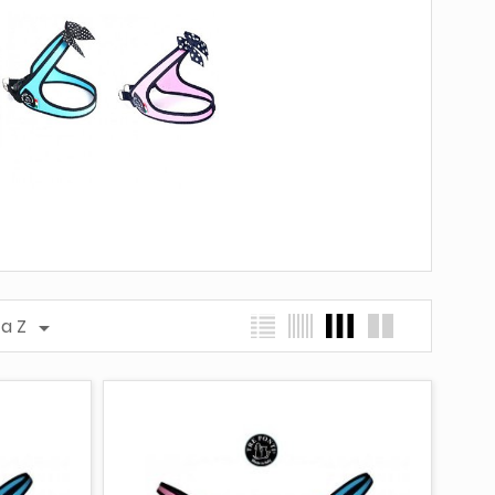
 a Z
