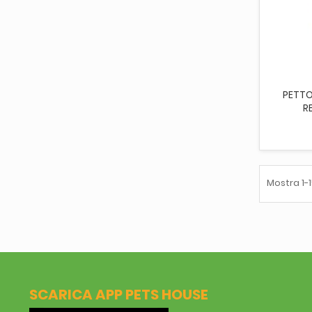
AGG
PETTO
R
Mostra 1-1
SCARICA APP PETS HOUSE