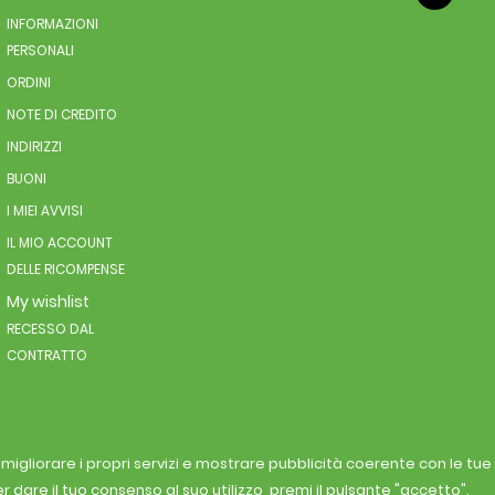
INFORMAZIONI
PERSONALI
ORDINI
NOTE DI CREDITO
INDIRIZZI
BUONI
I MIEI AVVISI
IL MIO ACCOUNT
DELLE RICOMPENSE
My wishlist
RECESSO DAL
CONTRATTO
r migliorare i propri servizi e mostrare pubblicità coerente con le tu
r dare il tuo consenso al suo utilizzo, premi il pulsante "accetto".