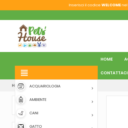
Inserisci il codice
WELCOME
nel 
HOME
A
view_headline
CONTATTACI
Home
RETTILI
FONDI E SABBIE
ACQUARIOLOGIA
AMBIENTE
FONDI E SABBIE
CANI
GATTO