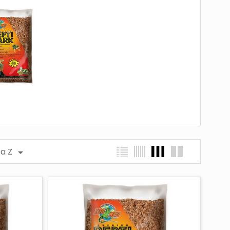
 a Z
