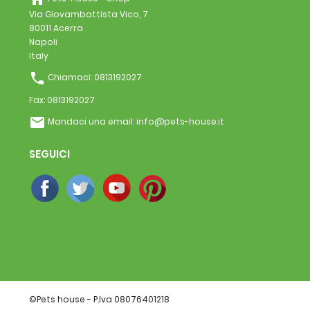
Via Giovambattista Vico, 7
80011 Acerra
Napoli
Italy
phone
Chiamaci:
0813192027
Fax:
0813192027
email
Mandaci una email:
info@pets-house.it
SEGUICI
©Pets house - P.Iva 08076401218