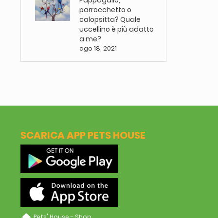
Pappagallo,
parrocchetto o
calopsitta? Quale
uccellino è più adatto
a me?
ago 18, 2021
SCARICA APP PETS HOUSE
home
Pets' House - Shop