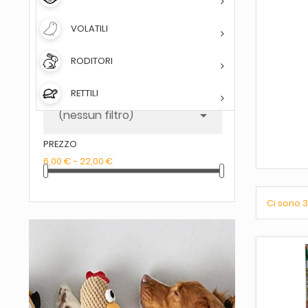
FILTRA PER
VOLATILI
DISPONIBILITÀ
(nessun filtro)

RODITORI
MARCA
RETTILI
(nessun filtro)

PREZZO
6,00 € - 22,00 €
Ci sono 3