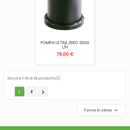
POMPA ULTRA ZERO 3000
L/H
75,00 €
Mostra 1-15 di 18 prodotto(i)
2

1

Torna in cima