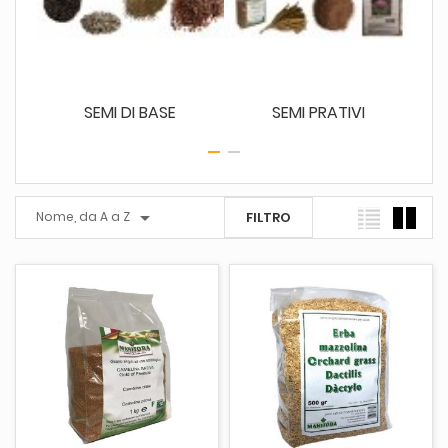
E
SEMI DI BASE
SEMI PRATIVI

Nome, da A a Z
FILTRO