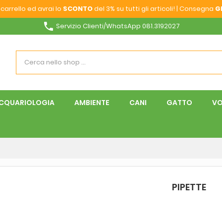
carrello ed avrai lo
SCONTO
del 3% su tutti gli articoli! | Consegna
G
phone
Servizio Clienti/WhatsApp 081.3192027
CQUARIOLOGIA
AMBIENTE
CANI
GATTO
VO
PIPETTE