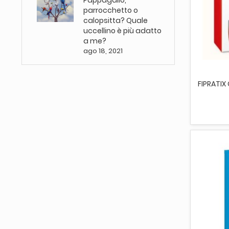
Pappagallo,
parrocchetto o
calopsitta? Quale
uccellino è più adatto
a me?
AGG
ago 18, 2021
FIPRATIX