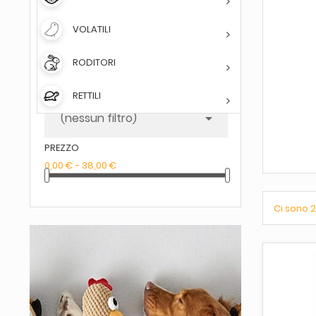
FILTRA PER
VOLATILI
DISPONIBILITÀ
(nessun filtro)

RODITORI
MARCA
RETTILI
(nessun filtro)

PREZZO
0,00 € - 38,00 €
Ci sono 