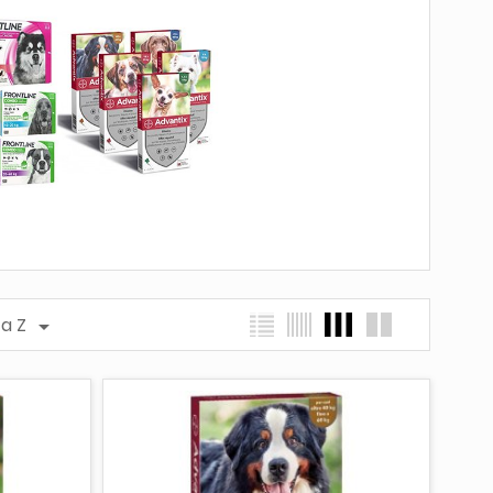
 a Z
