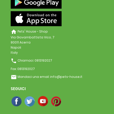
home
Pets' House - Shop
Via Giovambattista Vico, 7
80011 Acerra
Napoli
Italy
phone
Chiamaci:
0813192027
Fax:
0813192027
email
Mandaci una email:
info@pets-house.it
SEGUICI