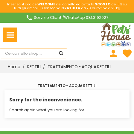
Inserisci il codice
WELCOME
nel carrello ed avrai lo
SCONTO
del 3% su
tutti gli articoli! | Consegna
GRATUITA
da 79 euro fino a 25 kg
phone
Servizio Clienti/WhatsApp 081.3192027
view_headline
person
favorite
Home
RETTILI
TRATTAMENTO - ACQUA RETTILI
TRATTAMENTO - ACQUA RETTILI
Sorry for the inconvenience.
Search again what you are looking for