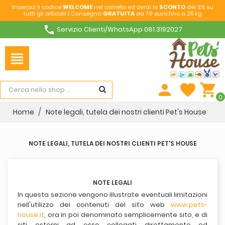
Inserisci il codice
WELCOME
nel carrello ed avrai lo
SCONTO
del 3% su
tutti gli articoli! | Consegna
GRATUITA
da 79 euro fino a 25 kg
phone
Servizio Clienti/WhatsApp 081.3192027
view_headline
person
favorite
shopping_cart
0
Home
Note legali, tutela dei nostri clienti Pet's House
NOTE LEGALI, TUTELA DEI NOSTRI CLIENTI PET'S HOUSE
NOTE LEGALI
In questa sezione vengono illustrate eventuali limitazioni
nell'utilizzo dei contenuti del sito web
www.pets-
house.it
, ora in poi denominato semplicemente sito, e di
siti esterni ad esso collegati direttamente ed