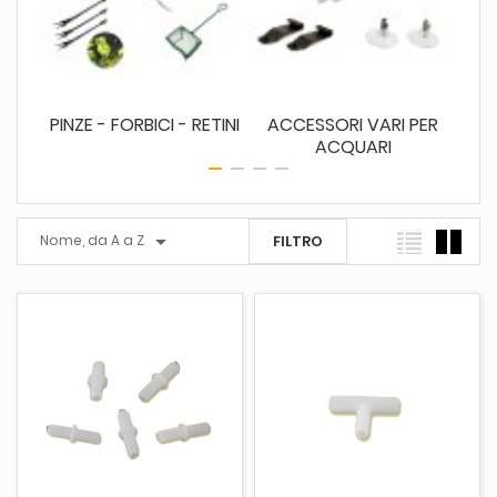
I
PINZE - FORBICI - RETINI
ACCESSORI VARI PER
ACQUARI

Nome, da A a Z
FILTRO