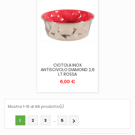
CIOTOLA INOX
ANTISCIVOLO DIAMOND 2,6
LT ROSSA
6,00 €
Mostra 1-15 di 68 prodotto(i)
…
2
3
5

1