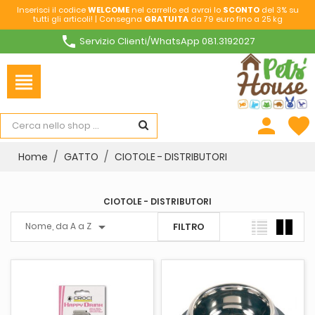
Inserisci il codice
WELCOME
nel carrello ed avrai lo
SCONTO
del 3% su
tutti gli articoli! | Consegna
GRATUITA
da 79 euro fino a 25 kg
phone
Servizio Clienti/WhatsApp 081.3192027
view_headline
person
favorite
Home
GATTO
CIOTOLE - DISTRIBUTORI
CIOTOLE - DISTRIBUTORI

Nome, da A a Z
FILTRO