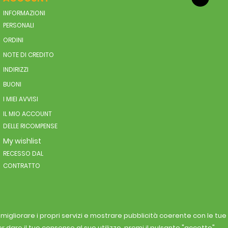
INFORMAZIONI
PERSONALI
ORDINI
NOTE DI CREDITO
INDIRIZZI
BUONI
I MIEI AVVISI
IL MIO ACCOUNT
DELLE RICOMPENSE
My wishlist
RECESSO DAL
CONTRATTO
r migliorare i propri servizi e mostrare pubblicità coerente con le tu
r dare il tuo consenso al suo utilizzo, premi il pulsante "accetto".