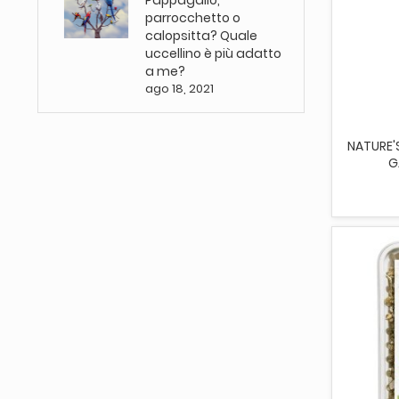
Pappagallo,
parrocchetto o
calopsitta? Quale
uccellino è più adatto
a me?
AGG
ago 18, 2021
NATURE'
G