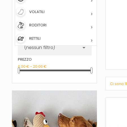
FILTRA PER
VOLATILI
DISPONIBILITÀ
(nessun filtro)

RODITORI
MARCA
RETTILI
(nessun filtro)

PREZZO
0,00 € - 20,00 €
Ci sono 1