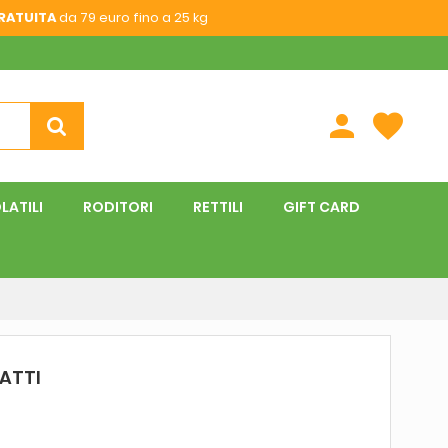
RATUITA
da 79 euro fino a 25 kg
person
favorite
LATILI
RODITORI
RETTILI
GIFT CARD
ATTI