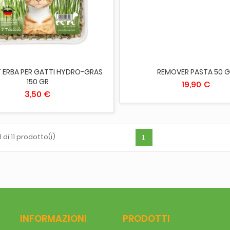
ESAURITO
ESAURITO
 ERBA PER GATTI HYDRO-GRAS
REMOVER PASTA 50 
150 GR
19,90 €
3,50 €
1 di 11 prodotto(i)
1
INFORMAZIONI
PRODOTTI