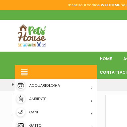
Inserisci il codice
WELCOME
nel 
HOME
A
view_headline
CONTATTACI
Home
GATTO
INTEGRATORI PER GATTI
ACQUARIOLOGIA
AMBIENTE
INTEGRATORI PER GATTI
CANI
GATTO