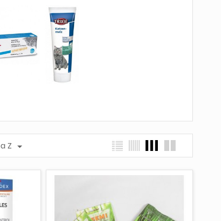
 a Z
