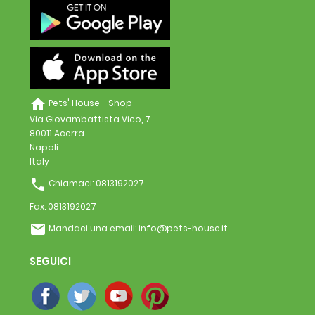
home
Pets' House - Shop
Via Giovambattista Vico, 7
80011 Acerra
Napoli
Italy
phone
Chiamaci:
0813192027
Fax:
0813192027
email
Mandaci una email:
info@pets-house.it
SEGUICI