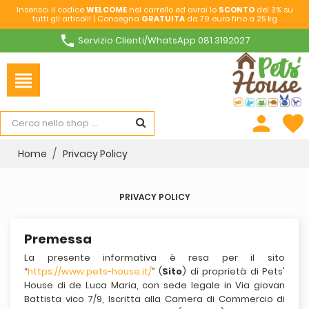
Inserisci il codice
WELCOME
nel carrello ed avrai lo
SCONTO
del 3% su
tutti gli articoli! | Consegna
GRATUITA
da 79 euro fino a 25 kg
phone
Servizio Clienti/WhatsApp 081.3192027
view_headline
person
favorite
Home
Privacy Policy
PRIVACY POLICY
Premessa
La presente informativa è resa per il sito
“
https://www.pets-house.it/
” (
Sito
) di proprietà di Pets'
House di de Luca Maria, con sede legale in Via giovan
Battista vico 7/9, Iscritta alla Camera di Commercio di