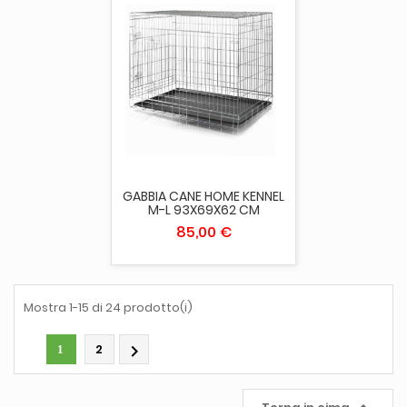
GABBIA CANE HOME KENNEL
M-L 93X69X62 CM
85,00 €
Mostra 1-15 di 24 prodotto(i)
2

1