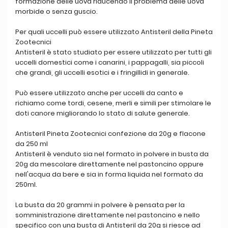
formazione delle uova riducendo il problema delle uova
morbide o senza guscio.
Per quali uccelli può essere utilizzato Antisteril della Pineta
Zootecnici
Antisteril è stato studiato per essere utilizzato per tutti gli
uccelli domestici come i canarini, i pappagalli, sia piccoli
che grandi, gli uccelli esotici e i fringillidi in generale.
Può essere utilizzato anche per uccelli da canto e
richiamo come tordi, cesene, merli e simili per stimolare le
doti canore migliorando lo stato di salute generale.
Antisteril Pineta Zootecnici confezione da 20g e flacone
da 250 ml
Antisteril è venduto sia nel formato in polvere in busta da
20g da mescolare direttamente nel pastoncino oppure
nell'acqua da bere e sia in forma liquida nel formato da
250ml.
La busta da 20 grammi in polvere è pensata per la
somministrazione direttamente nel pastoncino e nello
specifico con una busta di Antisteril da 20g si riesce ad