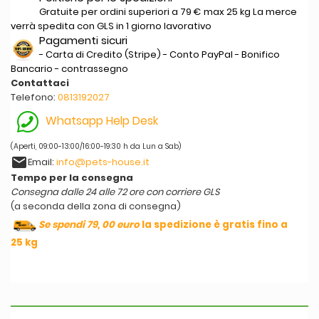
Gratuite per ordini superiori a 79 € max 25 kg La merce
verrà spedita con GLS in 1 giorno lavorativo
Pagamenti sicuri
- Carta di Credito (Stripe) - Conto PayPal - Bonifico
Bancario - contrassegno
Contattaci
Telefono:
0813192027
Whatsapp Help Desk
(Aperti, 09:00-13:00/16:00-19:30 h da Lun a Sab)
email
Email:
info@pets-house.it
Tempo per la consegna
Consegna dalle 24 alle 72 ore con corriere GLS
(a seconda della zona di consegna)
Se spendi 79, 00 euro
la spedizione è gratis fino a
25 kg