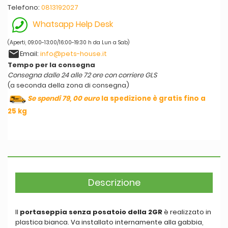
Telefono:
0813192027
Whatsapp Help Desk
(Aperti, 09:00-13:00/16:00-19:30 h da Lun a Sab)
email
Email:
info@pets-house.it
Tempo per la consegna
Consegna dalle 24 alle 72 ore con corriere GLS
(a seconda della zona di consegna)
Se spendi 79, 00 euro
la spedizione è gratis fino a
25 kg
Descrizione
Il
portaseppia senza posatoio della 2GR
è realizzato in
plastica bianca. Va installato internamente alla gabbia,