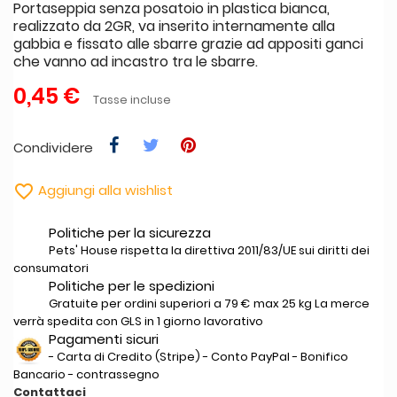
Portaseppia senza posatoio in plastica bianca,
realizzato da 2GR, va inserito internamente alla
gabbia e fissato alle sbarre grazie ad appositi ganci
che vanno ad incastro tra le sbarre.
0,45 €
Tasse incluse
Condividere

Aggiungi alla wishlist
Politiche per la sicurezza
Pets' House rispetta la direttiva 2011/83/UE sui diritti dei
consumatori
Politiche per le spedizioni
Gratuite per ordini superiori a 79 € max 25 kg La merce
verrà spedita con GLS in 1 giorno lavorativo
Pagamenti sicuri
- Carta di Credito (Stripe) - Conto PayPal - Bonifico
Bancario - contrassegno
Contattaci