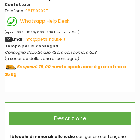
Contattaci
Telefono:
0813192027
Whatsapp Help Desk
(Aperti, 09:00-13:00/16:00-19:30 h da Lun a Sab)
email
Email:
info@pets-house.it
Tempo per la consegna
Consegna dalle 24 alle 72 ore con corriere GLS
(a seconda della zona di consegna)
Se spendi 79, 00 euro
la spedizione è gratis fino a
25 kg
Descrizione
I blocchi di minerali allo iodio
con gancio contengono