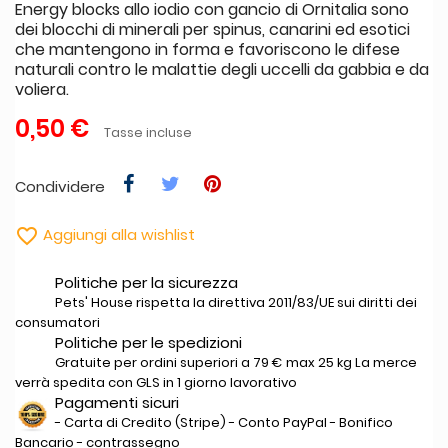
Energy blocks allo iodio con gancio di Ornitalia sono
dei blocchi di minerali per spinus, canarini ed esotici
che mantengono in forma e favoriscono le difese
naturali contro le malattie degli uccelli da gabbia e da
voliera.
0,50 €
Tasse incluse
Condividere

Aggiungi alla wishlist
Politiche per la sicurezza
Pets' House rispetta la direttiva 2011/83/UE sui diritti dei
consumatori
Politiche per le spedizioni
Gratuite per ordini superiori a 79 € max 25 kg La merce
verrà spedita con GLS in 1 giorno lavorativo
Pagamenti sicuri
- Carta di Credito (Stripe) - Conto PayPal - Bonifico
Bancario - contrassegno