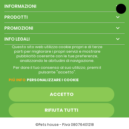

INFORMAZIONI

PRODOTTI

PROMOZIONI

INFO LEGALI
Questo sito web utilizza cookie propri e di terze
parti per migliorare i propri servizi e mostrare
pubblicità coerente con le tue preferenze,
analizzando le abitudini di navigazione.
Per dare il tuo consenso al suo utilizzo, premi il
pulsante "accetto".
PIÚ INFO
PERSONALIZZARE I COOKIE
ACCETTO
RIFIUTA TUTTI
©Pets house - P.Iva 08076401218