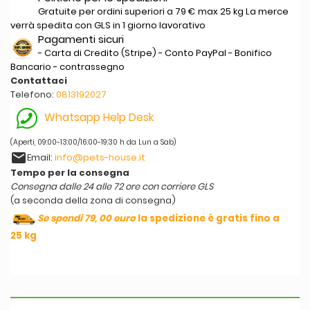
Gratuite per ordini superiori a 79 € max 25 kg La merce
verrà spedita con GLS in 1 giorno lavorativo
Pagamenti sicuri
- Carta di Credito (Stripe) - Conto PayPal - Bonifico
Bancario - contrassegno
Contattaci
Telefono:
0813192027
Whatsapp Help Desk
(Aperti, 09:00-13:00/16:00-19:30 h da Lun a Sab)
email
Email:
info@pets-house.it
Tempo per la consegna
Consegna dalle 24 alle 72 ore con corriere GLS
(a seconda della zona di consegna)
Se spendi 79, 00 euro
la spedizione è gratis fino a
25 kg