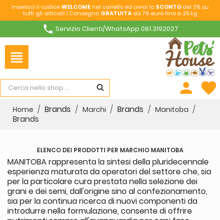
Inserisci il codice
WELCOME
nel carrello ed avrai lo
SCONTO
del 3% su
tutti gli articoli! | Consegna
GRATUITA
da 79 euro fino a 25 kg
phone
Servizio Clienti/WhatsApp 081.3192027
view_headline
person
favorite
Brands
Brands
Home
Marchi
Manitoba
Brands
ELENCO DEI PRODOTTI PER MARCHIO MANITOBA
MANITOBA rappresenta la sintesi della pluridecennale
esperienza maturata da operatori del settore che, sia
per la particolare cura prestata nella selezione dei
grani e dei semi, dall'origine sino al confezionamento,
sia per la continua ricerca di nuovi componenti da
introdurre nella formulazione, consente di offrire