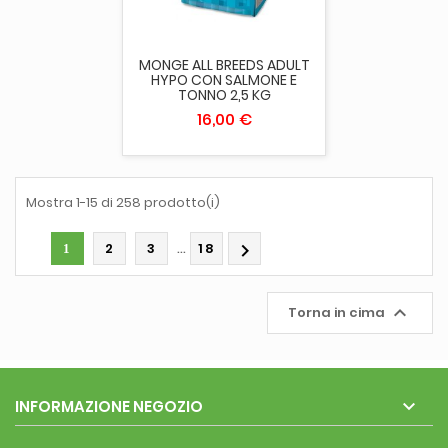
MONGE ALL BREEDS ADULT
HYPO CON SALMONE E
TONNO 2,5 KG
16,00 €
Mostra 1-15 di 258 prodotto(i)
…
2
3
18

1

Torna in cima

INFORMAZIONE NEGOZIO