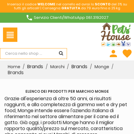
Inserisci il codice
WELCOME
nel carrello ed avrai lo
SCONTO
del 3% su
tutti gli articoli! | Consegna
GRATUITA
da 79 euro fino a 25 kg
phone
Servizio Clienti/WhatsApp 081.3192027
view_headline
person
favorite
Brands
Brands
Home
Marchi
Monge
Brands
ELENCO DEI PRODOTTI PER MARCHIO MONGE
Grazie all'esperienza di oltre 50 anni, ai risultati
raggiunti, e alla completezza di gamma wet e dry pet
food, Monge intende essere l'azienda italiana di
riferimento nel settore alimentare per il cane ed il
gatto. Già oggi, i prodotti Monge hanno il miglior
rapporto qualità/prezzo sul mercato, caratteristica