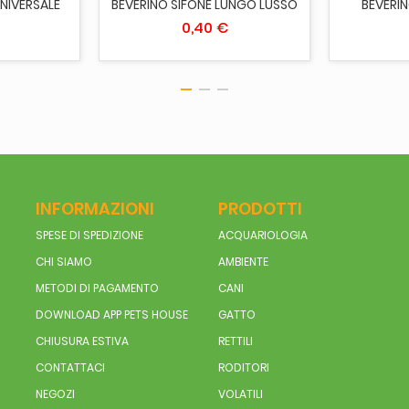
UNIVERSALE
BEVERINO SIFONE LUNGO LUSSO
BEVERI
0,40 €
INFORMAZIONI
PRODOTTI
SPESE DI SPEDIZIONE
ACQUARIOLOGIA
CHI SIAMO
AMBIENTE
METODI DI PAGAMENTO
CANI
DOWNLOAD APP PETS HOUSE
GATTO
CHIUSURA ESTIVA
RETTILI
CONTATTACI
RODITORI
NEGOZI
VOLATILI