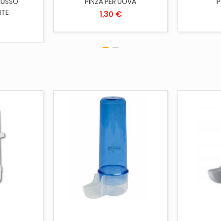
LUSSO
PINZA PER UOVA
P
NTE
1,30 €
CARRELLO
AGGIUNGI AL CARRELLO
ESAUR