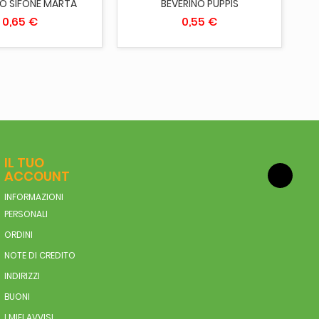
NO SIFONE MARTA
BEVERINO PUPPIS
0,65 €
0,55 €
IL TUO
ACCOUNT
INFORMAZIONI
PERSONALI
ORDINI
NOTE DI CREDITO
INDIRIZZI
BUONI
I MIEI AVVISI