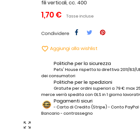
fili verticali, cc. 400
1,70 €
Tasse incluse
Condividere

Aggiungi alla wishlist
Politiche per la sicurezza
Pets' House rispetta la direttiva 2011/83/UE 
dei consumatori
Politiche per le spedizioni
Gratuite per ordini superiori a 79 € max 25
merce verrà spedita con GLS in 1 giorno lavorati
Pagamenti sicuri
- Carta di Credito (Stripe) - Conto PayPal 
Bancario - contrassegno
zoom_out_map