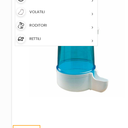
VOLATILI
RODITORI
RETTILI