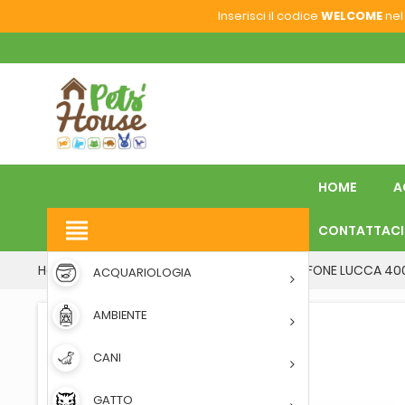
Inserisci il codice
WELCOME
nel 
HOME
A
view_headline
CONTATTACI
Home
VOLATILI
BEVERINI
BEVERINO SIFONE LUCCA 40
ACQUARIOLOGIA
AMBIENTE
CANI
GATTO