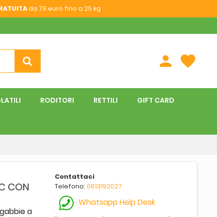
RATUITA
da 79 euro fino a 25 kg
person
favorite
LATILI
RODITORI
RETTILI
GIFT CARD
Contattaci
CC CON
Telefono:
0813192027
Whatsapp Help Desk
 gabbie a