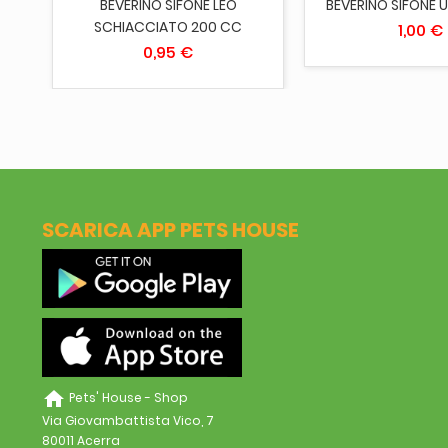
BEVERINO SIFONE LEO
BEVERINO SIFONE 
SCHIACCIATO 200 CC
1,00 €
0,95 €
SCARICA APP PETS HOUSE
home
Pets' House - Shop
Via Giovambattista Vico, 7
80011 Acerra