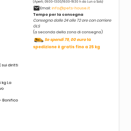
(Aperti, 09:00-13:00/16:00-19:30 h da Lun a Sab)
email
Email:
info@pets-house.it
Tempo per la consegna
Consegna dalle 24 alle 72 ore con corriere
GLS
(a seconda della zona di consegna)
Se spendi 79, 00 euro
la
spedizione è gratis fino a 25 kg
sui diritti
 kg La
vo
- Bonifico