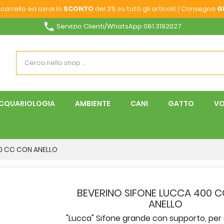
carrello ed avrai lo
SCONTO
del 3% su tutti gli articoli! | Consegna
G
phone
Servizio Clienti/WhatsApp 081.3192027
CQUARIOLOGIA
AMBIENTE
CANI
GATTO
VO
0 CC CON ANELLO
BEVERINO SIFONE LUCCA 400 
ANELLO
"Lucca" Sifone grande con supporto, per