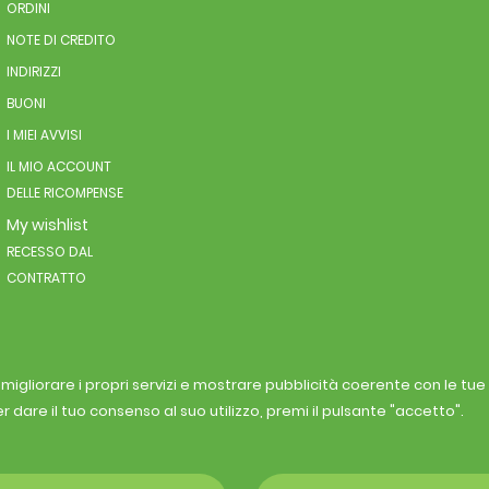
ORDINI
NOTE DI CREDITO
INDIRIZZI
BUONI
I MIEI AVVISI
IL MIO ACCOUNT
DELLE RICOMPENSE
My wishlist
RECESSO DAL
CONTRATTO
r migliorare i propri servizi e mostrare pubblicità coerente con le tu
r dare il tuo consenso al suo utilizzo, premi il pulsante "accetto".