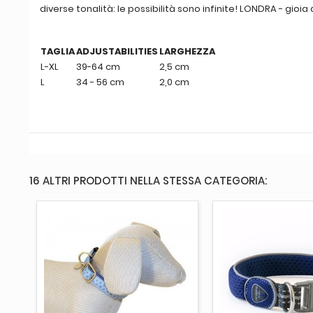
diverse tonalità: le possibilità sono infinite! LONDRA - gioia
TAGLIA
ADJUSTABILITIES
LARGHEZZA
L-XL
39-64 cm
2,5 cm
L
34 - 56 cm
2,0 cm
16 ALTRI PRODOTTI NELLA STESSA CATEGORIA:
AGGIUNGI AL CARRELLO
AGGIUNGI AL 