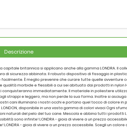
Descrizione
ella capitale britannica si applicano anche alla gamma LONDRA. Il col
 di sicurezza abbinata. Il robusto dispositivo di fissaggio in plasti
 facilmente. È meglio prevenire che curare tutte quelle avventure co
 qualità morbide e flessibili a cui sei abituato dai prodotti in nylon 
ti conquisteranno immediatamente. Il materiale in poliestere utilizz
 strappi e leggero, ma non perde la sua forma. Inoltre si asciuga 
stri cani illuminano i nostri occhi e portano quel tocco di colore in p
 LONDON, disponibile in una vasta gamma di colori vivaci Ogni sfum
toni naturali del pelo del tuo cane. Mescola e abbina tutti i prodott
sibilità sono infinite! LONDRA - gioia di vivere a un prezzo accessibil
ite! LONDRA - gioia di vivere a un prezzo accessibile. Scegli un color