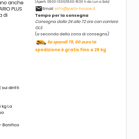
icano anche
(Aperti, 09:00-13:00/16:00-19:30 h da Lun a Sab)
email
ARIO PLUS
Email:
info@pets-house.it
a di
Tempo per la consegna
Consegna dalle 24 alle 72 ore con corriere
GLS
(a seconda della zona di consegna)
Se spendi 79, 00 euro
la
spedizione è gratis fino a 25 kg
sui diritti
 kg La
vo
- Bonifico