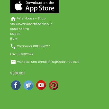
home
Pets' House - Shop
Via Giovambattista Vico, 7
80011 Acerra
Napoli
Italy
phone
Chiamaci:
0813192027
Fax:
0813192027
email
Mandaci una email:
info@pets-house.it
SEGUICI