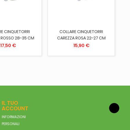
RE CINQUETORRI
COLLARE CINQUETORRI
C
 ROSSO 28-35 CM
CAREZZA ROSA 22-27 CM
17,50 €
15,90 €
IL TUO
ACCOUNT
INFORMAZIONI
PERSONALI