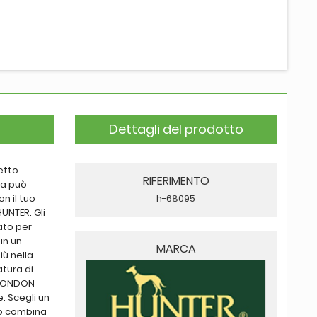
Dettagli del prodotto
letto
RIFERIMENTO
ca può
n il tuo
h-68095
HUNTER. Gli
ato per
in un
MARCA
iù nella
atura di
i LONDON
e. Scegli un
e o combina