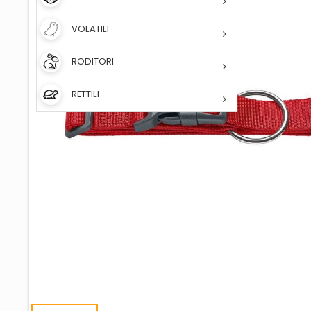
VOLATILI
RODITORI
RETTILI