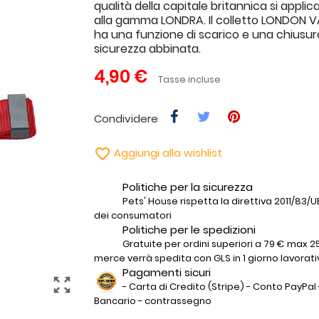
qualità della capitale britannica si appl
alla gamma LONDRA. Il colletto LONDON V
ha una funzione di scarico e una chiusur
sicurezza abbinata.
4,90 €
Tasse incluse
Condividere

Aggiungi alla wishlist
Politiche per la sicurezza
Pets' House rispetta la direttiva 2011/83/UE 
dei consumatori
Politiche per le spedizioni
Gratuite per ordini superiori a 79 € max 25
merce verrà spedita con GLS in 1 giorno lavorati
Pagamenti sicuri
zoom_out_map
- Carta di Credito (Stripe) - Conto PayPal 
Bancario - contrassegno