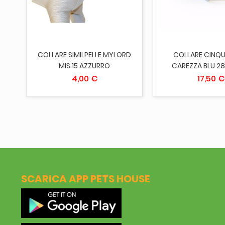
COLLARE SIMILPELLE MYLORD
COLLARE CINQU
M
MIS 15 AZZURRO
CAREZZA BLU 2
4,00 €
17,50 €
SCARICA APP PETS HOUSE