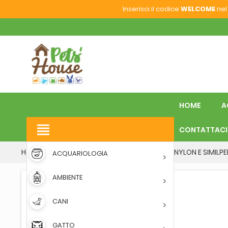
Inserisci il codice
WELCOME
nel 
HOME
A
view_headline
CONTATTACI
Home
CANI
GUINZAGLIERIA
COLLARE NYLON E SIMILPE
ACQUARIOLOGIA
AMBIENTE
CANI
GATTO