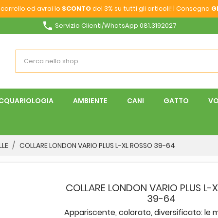
carrello ed avrai lo
SCONTO
del 3% su tutti gli articoli! | Consegna
G
phone
Servizio Clienti/WhatsApp 081.3192027
CQUARIOLOGIA
AMBIENTE
CANI
GATTO
VO
LLE
COLLARE LONDON VARIO PLUS L-XL ROSSO 39-64
COLLARE LONDON VARIO PLUS L-
39-64
Appariscente, colorato, diversificato: le mi