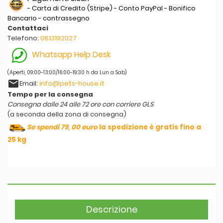
- Carta di Credito (Stripe) - Conto PayPal - Bonifico
Bancario - contrassegno
Contattaci
Telefono:
0813192027
Whatsapp Help Desk
(Aperti, 09:00-13:00/16:00-19:30 h da Lun a Sab)
email
Email:
info@pets-house.it
Tempo per la consegna
Consegna dalle 24 alle 72 ore con corriere GLS
(a seconda della zona di consegna)
Se spendi 79, 00 euro
la spedizione è gratis fino a
25 kg
Descrizione