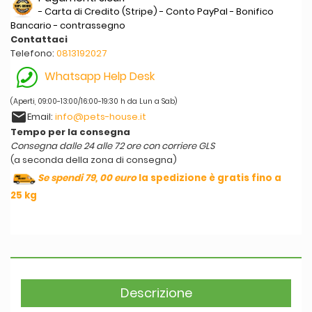
- Carta di Credito (Stripe) - Conto PayPal - Bonifico
Bancario - contrassegno
Contattaci
Telefono:
0813192027
Whatsapp Help Desk
(Aperti, 09:00-13:00/16:00-19:30 h da Lun a Sab)
email
Email:
info@pets-house.it
Tempo per la consegna
Consegna dalle 24 alle 72 ore con corriere GLS
(a seconda della zona di consegna)
Se spendi 79, 00 euro
la spedizione è gratis fino a
25 kg
Descrizione