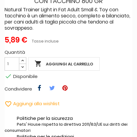
CON TACCHINO 800 GR
Natural Trainer Light in Fat Adult Small & Toy con
tacchino è un alimento secco, completo e bilanciato,
per cani adulti di taglia piccola che tendono al
sovrappeso.
5,89 €
Tasse incluse
Quantità

AGGIUNGI AL CARRELLO

Disponibile
Condividere

Aggiungi alla wishlist
Politiche per la sicurezza
Pets' House rispetta la direttiva 2011/83/UE sui diritti dei
consumatori
Politiche per le spedizioni