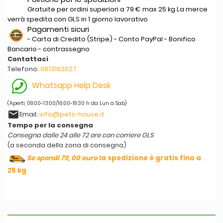
Gratuite per ordini superiori a 79 € max 25 kg La merce
verrà spedita con GLS in 1 giorno lavorativo
Pagamenti sicuri
- Carta di Credito (Stripe) - Conto PayPal - Bonifico
Bancario - contrassegno
Contattaci
Telefono:
0813192027
Whatsapp Help Desk
(Aperti, 09:00-13:00/16:00-19:30 h da Lun a Sab)
email
Email:
info@pets-house.it
Tempo per la consegna
Consegna dalle 24 alle 72 ore con corriere GLS
(a seconda della zona di consegna)
Se spendi 79, 00 euro
la spedizione è gratis fino a
25 kg