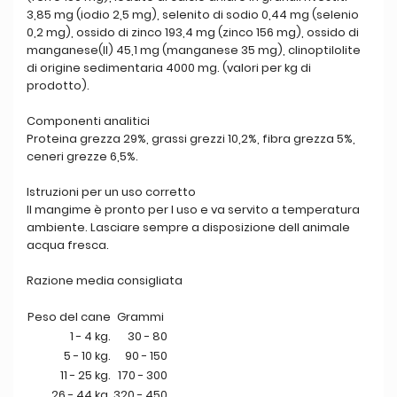
3,85 mg (iodio 2,5 mg), selenito di sodio 0,44 mg (selenio
0,2 mg), ossido di zinco 193,4 mg (zinco 156 mg), ossido di
manganese(II) 45,1 mg (manganese 35 mg), clinoptilolite
di origine sedimentaria 4000 mg. (valori per kg di
prodotto).
Componenti analitici
Proteina grezza 29%, grassi grezzi 10,2%, fibra grezza 5%,
ceneri grezze 6,5%.
Istruzioni per un uso corretto
Il mangime è pronto per l uso e va servito a temperatura
ambiente. Lasciare sempre a disposizione dell animale
acqua fresca.
Razione media consigliata
Peso del cane
Grammi
1 - 4 kg.
30 - 80
5 - 10 kg.
90 - 150
11 - 25 kg.
170 - 300
26 - 44 kg.
320 - 450