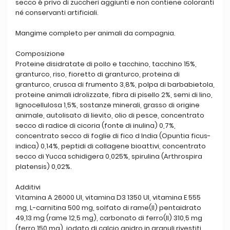
secco è privo di zuccheri aggiunti e non contiene coloranti
né conservanti artificiali.
Mangime completo per animali da compagnia.
Composizione
Proteine disidratate di pollo e tacchino, tacchino 15%,
granturco, riso, fioretto di granturco, proteina di
granturco, crusca di frumento 3,8%, polpa di barbabietola,
proteine animali idrolizzate, fibra di pisello 2%, semi di lino,
lignocellulosa 1,5%, sostanze minerali, grasso di origine
animale, autolisato di lievito, olio di pesce, concentrato
secco di radice di cicoria (fonte di inulina) 0,7%,
concentrato secco di foglie di fico d India (Opuntia ficus-
indica) 0,14%, peptidi di collagene bioattivi, concentrato
secco di Yucca schidigera 0,025%, spirulina (Arthrospira
platensis) 0,02%.
Additivi
Vitamina A 26000 UI, vitamina D3 1350 UI, vitamina E 555
mg, L-carnitina 500 mg, solfato di rame(II) pentaidrato
49,13 mg (rame 12,5 mg), carbonato di ferro(II) 310,5 mg
(ferro 150 mg), iodato di calcio anidro in granuli rivestiti