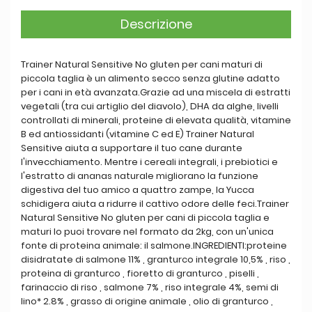
Descrizione
Trainer Natural Sensitive No gluten per cani maturi di
piccola taglia è un alimento secco senza glutine adatto
per i cani in età avanzata.Grazie ad una miscela di estratti
vegetali (tra cui artiglio del diavolo), DHA da alghe, livelli
controllati di minerali, proteine di elevata qualità, vitamine
B ed antiossidanti (vitamine C ed E) Trainer Natural
Sensitive aiuta a supportare il tuo cane durante
l'invecchiamento. Mentre i cereali integrali, i prebiotici e
l'estratto di ananas naturale migliorano la funzione
digestiva del tuo amico a quattro zampe, la Yucca
schidigera aiuta a ridurre il cattivo odore delle feci.Trainer
Natural Sensitive No gluten per cani di piccola taglia e
maturi lo puoi trovare nel formato da 2kg, con un'unica
fonte di proteina animale: il salmone.INGREDIENTI:proteine
disidratate di salmone 11% , granturco integrale 10,5% , riso ,
proteina di granturco , fioretto di granturco , piselli ,
farinaccio di riso , salmone 7% , riso integrale 4%, semi di
lino* 2.8% , grasso di origine animale , olio di granturco ,