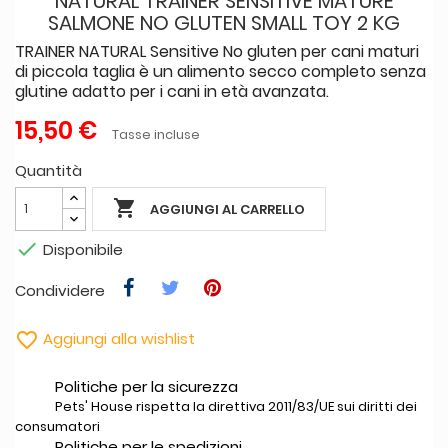
NATURAL TRAINER SENSITIVE MATURE
SALMONE NO GLUTEN SMALL TOY 2 KG
TRAINER NATURAL Sensitive No gluten per cani maturi
di piccola taglia è un alimento secco completo senza
glutine adatto per i cani in età avanzata.
15,50 €
Tasse incluse
Quantità

AGGIUNGI AL CARRELLO

Disponibile
Condividere

Aggiungi alla wishlist
Politiche per la sicurezza
Pets' House rispetta la direttiva 2011/83/UE sui diritti dei
consumatori
Politiche per le spedizioni