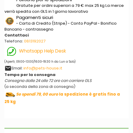
Gratuite per ordini superiori a 79 € max 25 kg La merce
verrà spedita con GLS in 1 giorno lavorativo
Pagamenti sicuri
- Carta di Credito (Stripe) - Conto PayPal - Bonifico
Bancario - contrassegno
Contattaci
Telefono:
0813192027
Whatsapp Help Desk
(Aperti, 09:00-13:00/16:00-19:30 h da Lun a Sab)
email
Email:
info@pets-house.it
Tempo per la consegna
Consegna dalle 24 alle 72 ore con corriere GLS
(a seconda della zona di consegna)
Se spendi 79, 00 euro
la spedizione è gratis fino a
25 kg