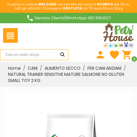
Inserisci il codice
WELCOME
nel carrello ed avrai lo
SCONTO
del 3% su
tutti gli articoli! | Consegna
GRATUITA
da 79 euro fino a 25 kg
phone
Servizio Clienti/WhatsApp 081.3192027
view_headline
person
favorite
shopping_cart
0
Home
CANI
ALIMENTO SECCO
PER CANI ANZIANI
NATURAL TRAINER SENSITIVE MATURE SALMONE NO GLUTEN
SMALL TOY 2 KG