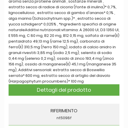
aroma senza proteine animali , sostanze minerali ,
estratto secco di radice di cicoria (fonte di inulina)* 0,7%,
lignocellulosa , estratto secco di gambo d'ananas* 0,1% ,
alga marina (Schizochytrium spp.)* , estratto secco di
yucca schidigera* 0,025% , *Ingredienti specifici di origine
naturaleAdditivi nutrizionali:vitamina: A 26000 UI, D3 1350 UI,
E 555 mg, C 80 mg, B2 20 mg, B12 0,15 mg, solfato di rame(II)
pentaidrato 49,13 mg (rame 12,5 mg), carbonato di
ferro(II) 310,5 mg (ferro 150 mg), iodato di calcio anidro in
granuli rivestiti 3,85 mg (iodio 2,5 mg), selenito di sodio
0,44 mg (selenio 0,2 mg), ossido di zinco 193,4 mg (zinco
156 mg), ossido di manganese(II) 45,1 mg (manganese 35
mg), Additivi sensoriali: estratto secco di Boswellia
serrata* 600 mg, estratto secco di artiglio del diavolo
(Harpagophytum procumbens)* 100 mg
Dettagli del prodotto
RIFERIMENTO
nt5098f