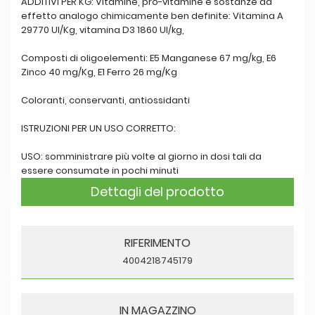
ADDITIVI PER KG: Vitamine, pro-vitamine e sostanze ad
effetto analogo chimicamente ben definite: Vitamina A
29770 Ul/Kg, vitamina D3 1860 Ul/kg,
Composti di oligoelementi: E5 Manganese 67 mg/kg, E6
Zinco 40 mg/Kg, E1 Ferro 26 mg/Kg
Coloranti, conservanti, antiossidanti
ISTRUZIONI PER UN USO CORRETTO:
USO: somministrare più volte al giorno in dosi tali da
essere consumate in pochi minuti
Dettagli del prodotto
RIFERIMENTO
4004218745179
IN MAGAZZINO