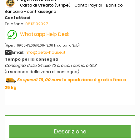
- Carta di Credito (Stripe) - Conto PayPal - Bonifico
Bancario - contrassegno
Contattaci
Telefono:
0813192027
Whatsapp Help Desk
(Aperti, 09:00-13:00/16:00-19:30 h da Lun a Sab)
email
Email:
info@pets-house.it
Tempo per la consegna
Consegna dalle 24 alle 72 ore con corriere GLS
(a seconda della zona di consegna)
Se spendi 79, 00 euro
la spedizione è gratis fino a
25 kg
Descrizione