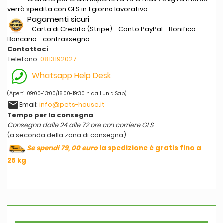
verrà spedita con GLS in 1 giorno lavorativo
Pagamenti sicuri
- Carta di Credito (Stripe) - Conto PayPal - Bonifico
Bancario - contrassegno
Contattaci
Telefono:
0813192027
Whatsapp Help Desk
(Aperti, 09:00-13:00/16:00-19:30 h da Lun a Sab)
email
Email:
info@pets-house.it
Tempo per la consegna
Consegna dalle 24 alle 72 ore con corriere GLS
(a seconda della zona di consegna)
Se spendi 79, 00 euro
la spedizione è gratis fino a
25 kg