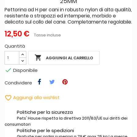
25MM
Pettorina ad H per cani in robusto nylon di alta qualità,
resistente a strapazzi ed intemperie, morbido e
delicato sul collo del cane. Completamente regolabile.
12,50 €
Tasse incluse
Quantità

AGGIUNGI AL CARRELLO

Disponibile
Condividere

Aggiungi alla wishlist
Politiche per la sicurezza
Pets' House rispetta la direttiva 2011/83/UE sui diritti dei
consumatori
Politiche per le spedizioni
Gratuite per ordini superiori a 79 € max 25 kg La merce