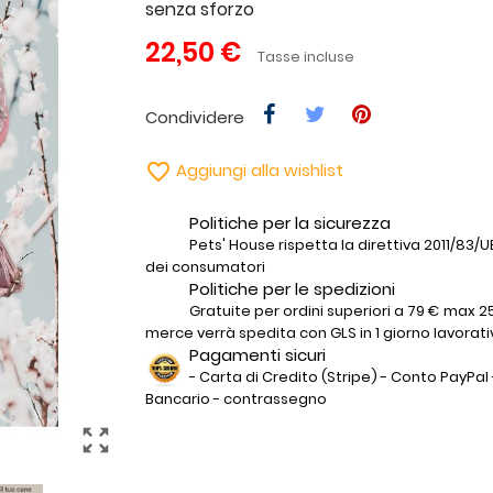
senza sforzo
22,50 €
Tasse incluse
Condividere

Aggiungi alla wishlist
Politiche per la sicurezza
Pets' House rispetta la direttiva 2011/83/UE 
dei consumatori
Politiche per le spedizioni
Gratuite per ordini superiori a 79 € max 25
merce verrà spedita con GLS in 1 giorno lavorati
Pagamenti sicuri
- Carta di Credito (Stripe) - Conto PayPal 
Bancario - contrassegno
zoom_out_map