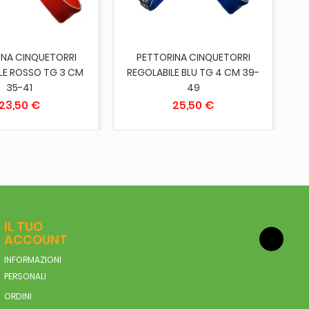
INA CINQUETORRI
PETTORINA CINQUETORRI
LE ROSSO TG 3 CM
REGOLABILE BLU TG 4 CM 39-
RE
35-41
49
23,50 €
25,50 €
IL TUO
ACCOUNT
INFORMAZIONI
PERSONALI
ORDINI