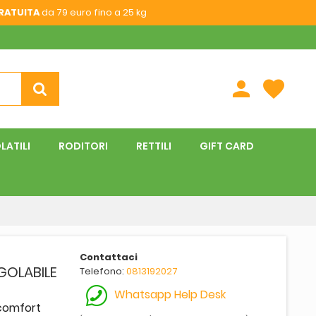
RATUITA
da 79 euro fino a 25 kg
person
favorite
LATILI
RODITORI
RETTILI
GIFT CARD
Contattaci
GOLABILE
Telefono:
0813192027
Whatsapp Help Desk
comfort