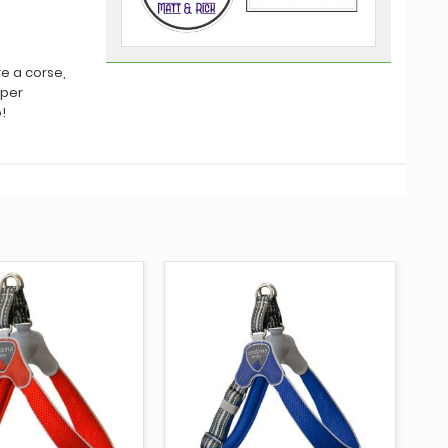
re a corse,
 per
!
UNGI AL CARRELLO
AGGIUNGI AL CARRELLO