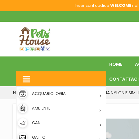
Inserisci il codice
WELCOME
nel 
HOME
A
view_headline
CONTATTACI
Home
CANI
GUINZAGLIERIA
PETTORINA NYLON E SIMIL
ACQUARIOLOGIA
AMBIENTE
CANI
GATTO