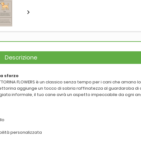

Descrizione
a sforzo
PETTORINA FLOWERS è un classico senza tempo per i cani che amano lo s
 pettorina aggiunge un tocco di sobria raffinatezza al guardaroba di 
eggiata informale, il tuo cane avrà un aspetto impeccabile da ogni a
llo
ilità personalizzata