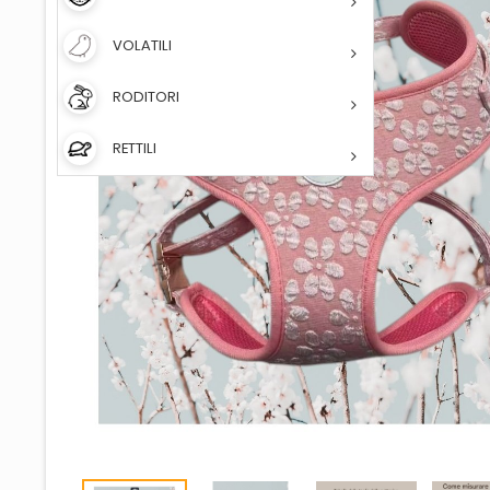
VOLATILI
RODITORI
RETTILI