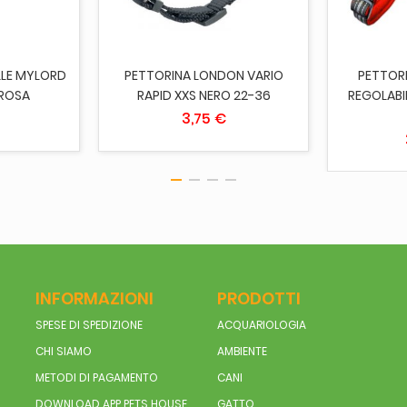
ESAURITO
LLE MYLORD
PETTORINA LONDON VARIO
PETTOR
 ROSA
RAPID XXS NERO 22-36
REGOLABI
3,75 €
INFORMAZIONI
PRODOTTI
SPESE DI SPEDIZIONE
ACQUARIOLOGIA
CHI SIAMO
AMBIENTE
METODI DI PAGAMENTO
CANI
DOWNLOAD APP PETS HOUSE
GATTO