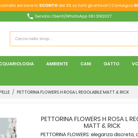
carrello ed avrai lo
SCONTO
del 3% su tutti gli articoli! | Consegna
G
phone
Servizio Clienti/WhatsApp 081.3192027
CQUARIOLOGIA
AMBIENTE
CANI
GATTO
VO
PELLE
PETTORINA FLOWERS H ROSA L REGOLABILE MATT & RICK
PETTORINA FLOWERS H ROSA L RE
MATT & RICK
PETTORINA FLOWERS: eleganza discreta, 