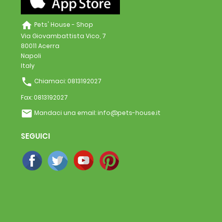
home
Pets' House - Shop
Via Giovambattista Vico, 7
80011 Acerra
Napoli
Italy
phone
Chiamaci:
0813192027
Fax:
0813192027
email
Mandaci una email:
info@pets-house.it
SEGUICI