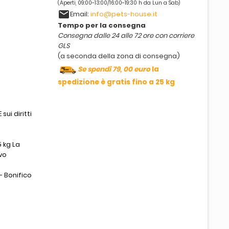
(Aperti, 09:00-13:00/16:00-19:30 h da Lun a Sab)
email
Email:
info@pets-house.it
Tempo per la consegna
Consegna dalle 24 alle 72 ore con corriere
GLS
(a seconda della zona di consegna)
Se spendi 79, 00 euro
la
spedizione è gratis fino a 25 kg
sui diritti
 kg La
vo
- Bonifico