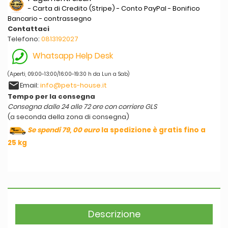
- Carta di Credito (Stripe) - Conto PayPal - Bonifico
Bancario - contrassegno
Contattaci
Telefono:
0813192027
Whatsapp Help Desk
(Aperti, 09:00-13:00/16:00-19:30 h da Lun a Sab)
email
Email:
info@pets-house.it
Tempo per la consegna
Consegna dalle 24 alle 72 ore con corriere GLS
(a seconda della zona di consegna)
Se spendi 79, 00 euro
la spedizione è gratis fino a
25 kg
Descrizione