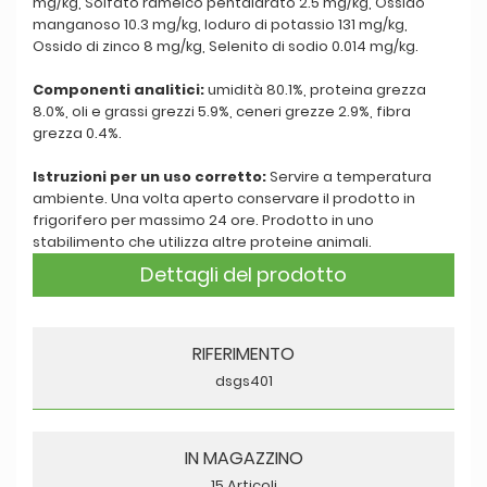
mg/kg, Solfato rameico pentaidrato 2.5 mg/kg, Ossido
manganoso 10.3 mg/kg, Ioduro di potassio 131 mg/kg,
Ossido di zinco 8 mg/kg, Selenito di sodio 0.014 mg/kg.
Componenti analitici:
umidità 80.1%, proteina grezza
8.0%, oli e grassi grezzi 5.9%, ceneri grezze 2.9%, fibra
grezza 0.4%.
Istruzioni per un uso corretto:
Servire a temperatura
ambiente. Una volta aperto conservare il prodotto in
frigorifero per massimo 24 ore. Prodotto in uno
stabilimento che utilizza altre proteine animali.
Dettagli del prodotto
RIFERIMENTO
dsgs401
IN MAGAZZINO
15 Articoli