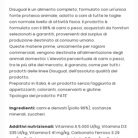
Disugual è un alimento completo, formulato con un’unica
fonte proteica animale, adatto a cani di tutte le taglie
con normale livello di attività fisica. Il prodotto è
formulato con il 96% di carni o pesci, acquistati da fornitori
selezionati e garantiti, provenienti dal surplus di
produzione destinato al consumo umano.
Queste materie prime, unicamente per ragioni
commerciali, vengono destinate all’alimentazione degli
animali domestici. L’elevata percentuale di carni o pesci,
tra le più alte del mercato, è garanzia, come per tutti i
prodotti delle linee Disugual, dell’assoluta qualità del
prodotto.
Preparato in Italia, è un prodotto senza l’aggiunta di
appetizzanti, coloranti, conservanti e glutine.
Tipologia del prodotto: PATE’
Ingredienti:
carni e derivati (pollo 96%), sostanze
minerali, zuccheri.
Additivi nutrizionali:
Vitamina A 5.000 UI/kg, Vitamina D3
335 UI/kg, Vitamina E 41 mg/kg, Carbonato ferroso 3.29