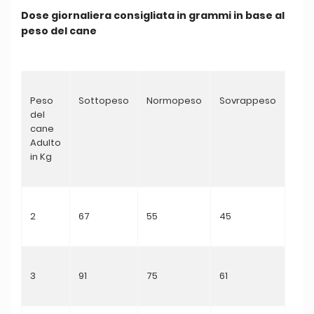
Dose giornaliera consigliata in grammi in base al
peso del cane
Peso
Sottopeso
Normopeso
Sovrappeso
del
cane
Adulto
in Kg
2
67
55
45
3
91
75
61