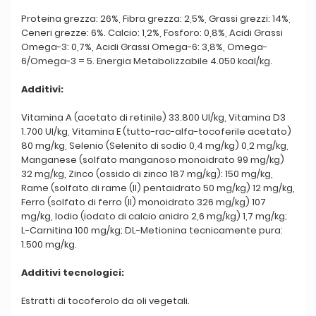
Proteina grezza: 26%, Fibra grezza: 2,5%, Grassi grezzi: 14%,
Ceneri grezze: 6%. Calcio: 1,2%, Fosforo: 0,8%, Acidi Grassi
Omega-3: 0,7%, Acidi Grassi Omega-6: 3,8%, Omega-
6/Omega-3 = 5. Energia Metabolizzabile 4.050 kcal/kg.
Additivi:
Vitamina A (acetato di retinile) 33.800 UI/kg, Vitamina D3
1.700 UI/kg, Vitamina E (tutto-rac-alfa-tocoferile acetato)
80 mg/kg, Selenio (Selenito di sodio 0,4 mg/kg) 0,2 mg/kg,
Manganese (solfato manganoso monoidrato 99 mg/kg)
32 mg/kg, Zinco (ossido di zinco 187 mg/kg): 150 mg/kg,
Rame (solfato di rame (II) pentaidrato 50 mg/kg) 12 mg/kg,
Ferro (solfato di ferro (II) monoidrato 326 mg/kg) 107
mg/kg, Iodio (iodato di calcio anidro 2,6 mg/kg) 1,7 mg/kg;
L-Carnitina 100 mg/kg; DL-Metionina tecnicamente pura:
1.500 mg/kg.
Additivi tecnologici:
Estratti di tocoferolo da oli vegetali.