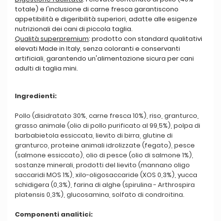
totale) e l'inclusione di carne fresca garantiscono
appetibilità e digeribilità superiori, adatte alle esigenze
nutrizionali dei cani di piccola taglia.
Qualità superpremium
: prodotto con standard qualitativi
elevati Made in Italy, senza coloranti e conservanti
artificiali, garantendo un'alimentazione sicura per cani
adulti di taglia mini.
Ingredienti:
Pollo (disidratato 30%, carne fresca 10%), riso, granturco,
grasso animale (olio di pollo purificato al 99,5%), polpa di
barbabietola essiccata, lievito di birra, glutine di
granturco, proteine animali idrolizzate (fegato), pesce
(salmone essiccato), olio di pesce (olio di salmone 1%),
sostanze minerali, prodotti del lievito (mannano oligo
saccaridi MOS 1%), xilo-oligosaccaride (XOS 0,3%), yucca
schidigera (0,3%), farina di alghe (spirulina - Arthrospira
platensis 0,3%), glucosamina, solfato di condroitina.
Componenti analitici: