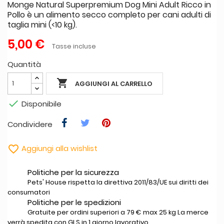
Monge Natural Superpremium Dog Mini Adult Ricco in
Pollo è un alimento secco completo per cani adulti di
taglia mini (<10 kg).
5,00 €
Tasse incluse
Quantità

AGGIUNGI AL CARRELLO

Disponibile
Condividere

Aggiungi alla wishlist
Politiche per la sicurezza
Pets' House rispetta la direttiva 2011/83/UE sui diritti dei
consumatori
Politiche per le spedizioni
Gratuite per ordini superiori a 79 € max 25 kg La merce
verrà spedita con GLS in 1 giorno lavorativo