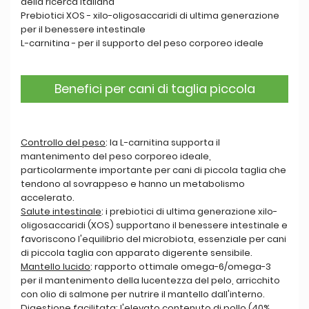
della ricerca italiana
Prebiotici XOS - xilo-oligosaccaridi di ultima generazione
per il benessere intestinale
L-carnitina - per il supporto del peso corporeo ideale
Benefici per cani di taglia piccola
Controllo del peso
: la L-carnitina supporta il
mantenimento del peso corporeo ideale,
particolarmente importante per cani di piccola taglia che
tendono al sovrappeso e hanno un metabolismo
accelerato.
Salute intestinale
: i prebiotici di ultima generazione xilo-
oligosaccaridi (XOS) supportano il benessere intestinale e
favoriscono l'equilibrio del microbiota, essenziale per cani
di piccola taglia con apparato digerente sensibile.
Mantello lucido
: rapporto ottimale omega-6/omega-3
per il mantenimento della lucentezza del pelo, arricchito
con olio di salmone per nutrire il mantello dall'interno.
Digestione facilitata
: l'elevato contenuto di pollo (40%