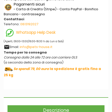
Pagamenti sicuri
- Carta di Credito (Stripe) - Conto PayPal - Bonifico
Bancario - contrassegno
Contattaci
Telefono:
0813192027
Whatsapp Help Desk
(Aperti, 09:00-13:00/16:00-19:30 h da Lun a Sab)
email
Email:
info@pets-house.it
Tempo per la consegna
Consegna dalle 24 alle 72 ore con corriere GLS
(a seconda della zona di consegna)
Se spendi 79, 00 euro
la spedizione è gratis fino a
25 kg
Descrizione