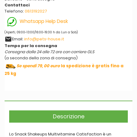
Contattaci
Telefono:
0813192027
Whatsapp Help Desk
(Aperti, 09:00-13:00/16:00-19:30 h da Lun a Sab)
email
Email:
info@pets-house.it
Tempo per la consegna
Consegna dalle 24 alle 72 ore con corriere GLS
(a seconda della zona di consegna)
Se spendi 79, 00 euro
la spedizione è gratis fino a
25 kg
Descrizione
Lo Snack Shakeups Multivitamine Catisfaction è un