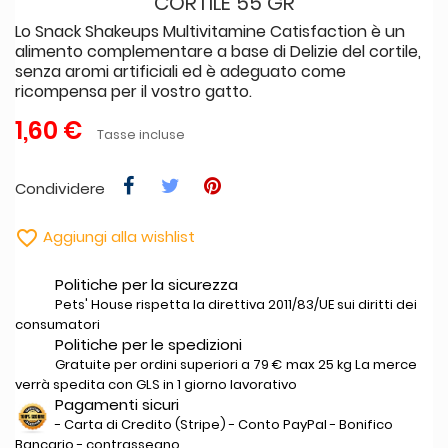
CORTILE 55 GR
Lo Snack Shakeups Multivitamine Catisfaction è un
alimento complementare a base di Delizie del cortile,
senza aromi artificiali ed è adeguato come
ricompensa per il vostro gatto.
1,60 €
Tasse incluse
Condividere

Aggiungi alla wishlist
Politiche per la sicurezza
Pets' House rispetta la direttiva 2011/83/UE sui diritti dei
consumatori
Politiche per le spedizioni
Gratuite per ordini superiori a 79 € max 25 kg La merce
verrà spedita con GLS in 1 giorno lavorativo
Pagamenti sicuri
- Carta di Credito (Stripe) - Conto PayPal - Bonifico
Bancario - contrassegno