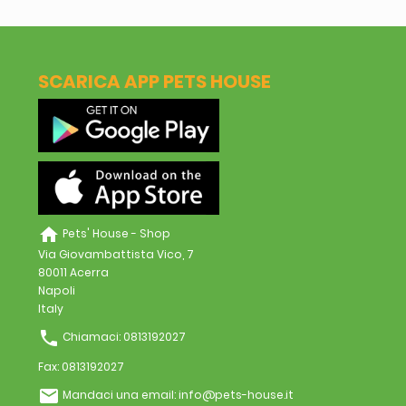
SCARICA APP PETS HOUSE
home
Pets' House - Shop
Via Giovambattista Vico, 7
80011 Acerra
Napoli
Italy
phone
Chiamaci:
0813192027
Fax:
0813192027
email
Mandaci una email:
info@pets-house.it