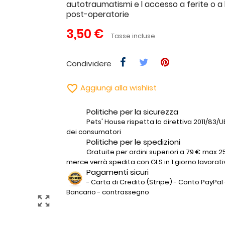
autotraumatismi e l accesso a ferite o a 
post-operatorie
3,50 €
Tasse incluse
Condividere

Aggiungi alla wishlist
Politiche per la sicurezza
Pets' House rispetta la direttiva 2011/83/UE 
dei consumatori
Politiche per le spedizioni
Gratuite per ordini superiori a 79 € max 25
merce verrà spedita con GLS in 1 giorno lavorati
Pagamenti sicuri
- Carta di Credito (Stripe) - Conto PayPal 
Bancario - contrassegno
zoom_out_map