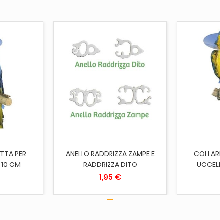
CARRELLO
AGGIUNGI AL CARRELLO
AGGI
ETTA PER
ANELLO RADDRIZZA ZAMPE E
COLLARE
 10 CM
RADDRIZZA DITO
UCCELL
1,95 €