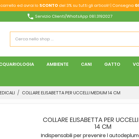
carrello ed avrai lo
SCONTO
del 3% su tutti gli articoli! | Consegna
G
phone
Servizio Clienti/WhatsApp 081.3192027
CQUARIOLOGIA
AMBIENTE
CANI
GATTO
VO
EDICALI
COLLARE ELISABETTA PER UCCELLI MEDIUM 14 CM
COLLARE ELISABETTA PER UCCELL
14 CM
Indispensabili per prevenire l autodepluma