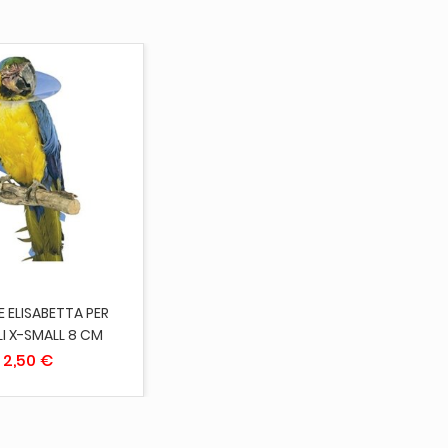
UNGI AL CARRELLO
 ELISABETTA PER
I X-SMALL 8 CM
2,50 €