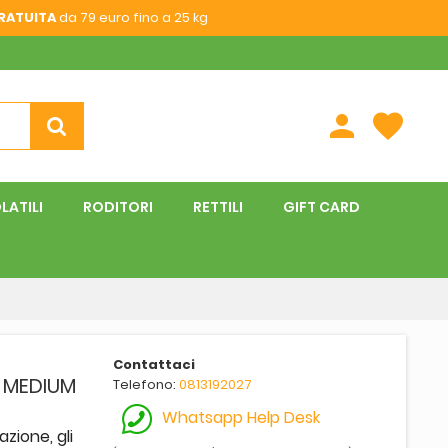
RATUITA
da 79 euro fino a 25 kg
person
favorite
LATILI
RODITORI
RETTILI
GIFT CARD
Contattaci
I MEDIUM
Telefono:
0813192027
Whatsapp Help Desk
zione, gli