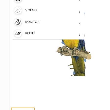
VOLATILI
RODITORI
RETTILI