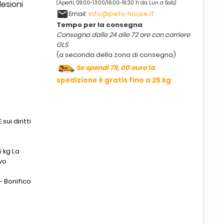
lesioni
(Aperti, 09:00-13:00/16:00-19:30 h da Lun a Sab)
email
Email:
info@pets-house.it
Tempo per la consegna
Consegna dalle 24 alle 72 ore con corriere
GLS
(a seconda della zona di consegna)
Se spendi 79, 00 euro
la
spedizione è gratis fino a 25 kg
sui diritti
 kg La
vo
- Bonifico