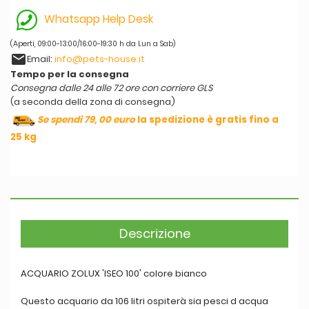
Whatsapp Help Desk
(Aperti, 09:00-13:00/16:00-19:30 h da Lun a Sab)
email
Email:
info@pets-house.it
Tempo per la consegna
Consegna dalle 24 alle 72 ore con corriere GLS
(a seconda della zona di consegna)
Se spendi 79, 00 euro
la spedizione è gratis fino a
25 kg
Descrizione
ACQUARIO ZOLUX 'ISEO 100' colore bianco
Questo acquario da 106 litri ospiterà sia pesci d acqua