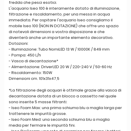
fredda che pesci esotici.
L'acquario Iseo 100 è interamente dotato di illuminazione,
filtrazione e riscaldamento, per una messa in acqua
immediata. Per ospitare l'acquario Iseo consigliamo il
mobile Iseo 100 (NON IN DOTAZIONE) che offre uno spazio
di notevoli dimensioni a vostra disposizione e che
diventerà anche un importante elemento decorativo.
Dotazioni:
- Illuminazione: Tubo NomiLED 13 W / 10000K / 849 mm
- Pompa: 450 L/h
- Vasca di decantazione*
- Alimentazione: DriverLED 20 W / 220-240 V / 50-60 Hz
- Riscaldamento: 150W
Dimensioni cm. 101x31x47,5
*La filtrazione degli acquari è ottimale grazie alla vasca di
decantazione dotata di un blocco a cassetto nel quale
sono inserite 5 masse filtranti:
- Iseo Foam Max: una prima schiuma blu a maglia larga per
trattenere le impurità grosse.
- Iseo Foam Med: una seconda schiuma blu a maglia
media per fermare le impurità fini.