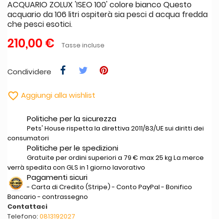
ACQUARIO ZOLUX 'ISEO 100' colore bianco Questo
acquario da 106 litri ospiterà sia pesci d acqua fredda
che pesci esotici.
210,00 €
Tasse incluse
Condividere

Aggiungi alla wishlist
Politiche per la sicurezza
Pets' House rispetta la direttiva 2011/83/UE sui diritti dei
consumatori
Politiche per le spedizioni
Gratuite per ordini superiori a 79 € max 25 kg La merce
verrà spedita con GLS in 1 giorno lavorativo
Pagamenti sicuri
- Carta di Credito (Stripe) - Conto PayPal - Bonifico
Bancario - contrassegno
Contattaci
Telefono:
0813192027