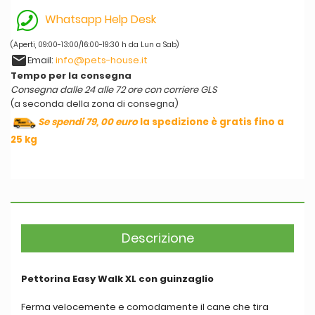
Whatsapp Help Desk
(Aperti, 09:00-13:00/16:00-19:30 h da Lun a Sab)
email
Email:
info@pets-house.it
Tempo per la consegna
Consegna dalle 24 alle 72 ore con corriere GLS
(a seconda della zona di consegna)
Se spendi 79, 00 euro
la spedizione è gratis fino a
25 kg
Descrizione
Pettorina Easy Walk XL con guinzaglio
Ferma velocemente e comodamente il cane che tira