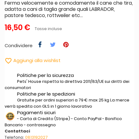
Ferma velocemente e comodamente il cane che tira,
adatta a cani di taglia grande quali LABRADOR,
pastore tedesco, rottweiler etc...
16,50 €
Tasse incluse
Condividere

Aggiungi alla wishlist
Politiche per la sicurezza
Pets' House rispetta la direttiva 2011/83/UE sui diritti dei
consumatori
Politiche per le spedizioni
Gratuite per ordini superiori a 79 € max 25 kg La merce
verrà spedita con GLS in 1 giorno lavorativo
Pagamenti sicuri
- Carta di Credito (Stripe) - Conto PayPal - Bonifico
Bancario - contrassegno
Contattaci
Telefono:
0813192027