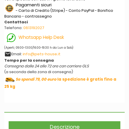
Pagamenti sicuri
- Carta di Credito (Stripe) - Conto PayPal - Bonifico
Bancario - contrassegno
Contattaci
Telefono:
0813192027
Whatsapp Help Desk
(Aperti, 09:00-13:00/16:00-19:30 h da Lun a Sab)
email
Email:
info@pets-house.it
Tempo per la consegna
Consegna dalle 24 alle 72 ore con corriere GLS
(a seconda della zona di consegna)
Se spendi 79, 00 euro
la spedizione è gratis fino a
25 kg
Descrizione