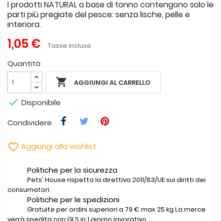
I prodotti NATURAL a base di tonno contengono solo le
parti più pregiate del pesce: senza lische, pelle e
interiora.
1,05 €
Tasse incluse
Quantità

AGGIUNGI AL CARRELLO

Disponibile
Condividere

Aggiungi alla wishlist
Politiche per la sicurezza
Pets' House rispetta la direttiva 2011/83/UE sui diritti dei
consumatori
Politiche per le spedizioni
Gratuite per ordini superiori a 79 € max 25 kg La merce
verrà spedita con GLS in 1 giorno lavorativo