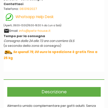
Contattaci
Telefono:
0813192027
Whatsapp Help Desk
(Aperti, 09:00-13:00/16:00-19:30 h da Lun a Sab)
email
Email:
info@pets-house.it
Tempo per la consegna
Consegna dalle 24 alle 72 ore con corriere GLS
(a seconda della zona di consegna)
Se spendi 79, 00 euro
la spedizione è gratis fino a
25 kg
Descrizione
Alimento umido complementare per gatti adulti. Senza