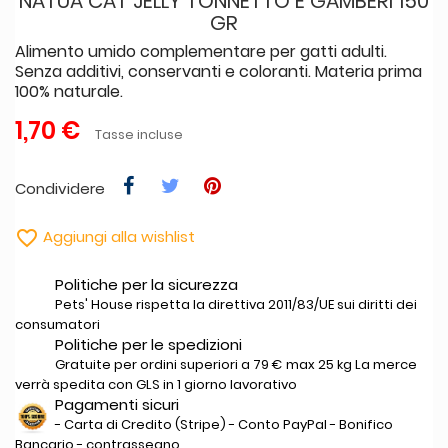
NATUA CAT JELLY TONNETTO E GAMBERI 150
GR
Alimento umido complementare per gatti adulti.
Senza additivi, conservanti e coloranti. Materia prima
100% naturale.
1,70 €
Tasse incluse
Condividere

Aggiungi alla wishlist
Politiche per la sicurezza
Pets' House rispetta la direttiva 2011/83/UE sui diritti dei
consumatori
Politiche per le spedizioni
Gratuite per ordini superiori a 79 € max 25 kg La merce
verrà spedita con GLS in 1 giorno lavorativo
Pagamenti sicuri
- Carta di Credito (Stripe) - Conto PayPal - Bonifico
Bancario - contrassegno