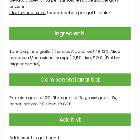
Elevata appetibilità
per stimolare l'appetito dei gatti
anziani
Idratazione extra
fondamentale per gatti senior
Ingredienti:
Tonno a pinne gialle (Thunnus Albacares) 48,13%, Alice
oceanica (Encrasicholina spp) 2,5%, riso, F.O.S. (Frutto-
oligosaccaridi).
Componenti analitici:
Proteina grezza 13%, fibra grezza 1%, grassi grezzi 1%,
ceneri grezze 2%, umidità 82%.
Additivi:
Addensanti e gelificanti.