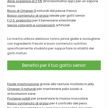
Alice oceanica al 2,5%
(Encrasicholina spp) per un sapore
ricco
Ricco di Omega-3
naturali dal pesce fresco
Basso contenuto di grassi
ideale per gatti senior
F.O.S. prebiotici
per il benessere intestinale
Senza coloranti e conservanti
artificiali
La ricetta utilizza delizioso tonno pinne gialle e acciughine
con ingredienti freschi e buon contenuto nutritivo,
specificamente studiata per supportare la vitalità dei
gatti maturi.
Benefici per il tuo gatto senior
Facile masticazione
grazie alla texture morbida in jelly
Omega-3 naturali
per mantenere pelo lucido e
articolazioni sane
Proteine nobili
per preservare la massa muscolare
Basso contenuto di grassi
per il controllo del peso