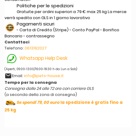
Politiche per le spedizioni
Gratuite per ordini superiori a 79 € max 25 kg La merce
verrà spedita con GLS in 1 giorno lavorativo
Pagamenti sicuri
- Carta di Credito (Stripe) - Conto PayPal - Bonifico
Bancario - contrassegno
Contattaci
Telefono:
0813192027
Whatsapp Help Desk
(Aperti, 09:00-13:00/16:00-19:30 h da Lun a Sab)
email
Email:
info@pets-house.it
Tempo per la consegna
Consegna dalle 24 alle 72 ore con corriere GLS
(a seconda della zona di consegna)
Se spendi 79, 00 euro
la spedizione è gratis fino a
25 kg