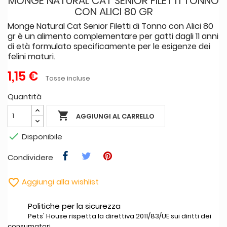
MONGE NATURAL CAT SENIOR FILETTI TONNO
CON ALICI 80 GR
Monge Natural Cat Senior Filetti di Tonno con Alici 80
gr è un alimento complementare per gatti dagli 11 anni
di età formulato specificamente per le esigenze dei
felini maturi.
1,15 €
Tasse incluse
Quantità

AGGIUNGI AL CARRELLO

Disponibile
Condividere

Aggiungi alla wishlist
Politiche per la sicurezza
Pets' House rispetta la direttiva 2011/83/UE sui diritti dei
consumatori