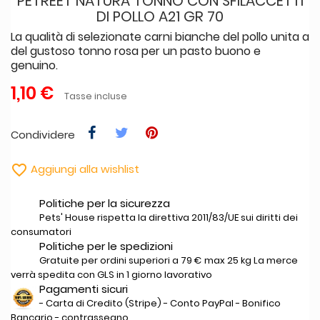
PETREET NATURA TONNO CON SFILACCETTI
DI POLLO A21 GR 70
La qualità di selezionate carni bianche del pollo unita a
del gustoso tonno rosa per un pasto buono e
genuino.
1,10 €
Tasse incluse
Condividere

Aggiungi alla wishlist
Politiche per la sicurezza
Pets' House rispetta la direttiva 2011/83/UE sui diritti dei
consumatori
Politiche per le spedizioni
Gratuite per ordini superiori a 79 € max 25 kg La merce
verrà spedita con GLS in 1 giorno lavorativo
Pagamenti sicuri
- Carta di Credito (Stripe) - Conto PayPal - Bonifico
Bancario - contrassegno