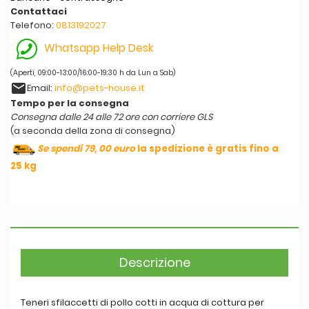
Contattaci
Telefono:
0813192027
Whatsapp Help Desk
(Aperti, 09:00-13:00/16:00-19:30 h da Lun a Sab)
email
Email:
info@pets-house.it
Tempo per la consegna
Consegna dalle 24 alle 72 ore con corriere GLS
(a seconda della zona di consegna)
Se spendi 79, 00 euro
la spedizione è gratis fino a
25 kg
Descrizione
Teneri sfilaccetti di pollo cotti in acqua di cottura per