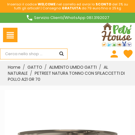
Inserisci il codice
WELCOME
nel carrello ed avrai lo
SCONTO
del 3% su
tutti gli articoli! | Consegna
GRATUITA
da 79 euro fino a 25 kg
phone
Servizio Clienti/WhatsApp 081.3192027
view_headline
person
favorite
Home
GATTO
ALIMENTO UMIDO GATTI
AL
NATURALE
PETREET NATURA TONNO CON SFILACCETTI DI
POLLO A21 GR 70