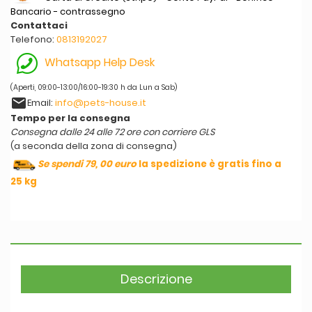
Bancario - contrassegno
Contattaci
Telefono:
0813192027
Whatsapp Help Desk
(Aperti, 09:00-13:00/16:00-19:30 h da Lun a Sab)
email
Email:
info@pets-house.it
Tempo per la consegna
Consegna dalle 24 alle 72 ore con corriere GLS
(a seconda della zona di consegna)
Se spendi 79, 00 euro
la spedizione è gratis fino a
25 kg
Descrizione