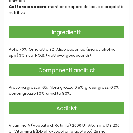
animale
Cottura a vapore
: mantiene sapore delicato e proprietà
nutritive
Ingredienti:
Pollo 70%, Omelette 3%, Alice oceanica (Encrasicholina
spp) 3%, riso, F.O.S. (Frutto-oligosaccaridi).
Componenti analitici:
Proteina grezza 16%, fibra grezza 0,5%, grassi grezzi 0,3%,
ceneri grezze 1,0%, umidità 80%.
Additivi:
Vitamina A (Acetato di Retinile) 2000 UI, Vitamina D3 200
UI, Vitamina E (DL-alfa-tocoferile acetato) 25 mg.