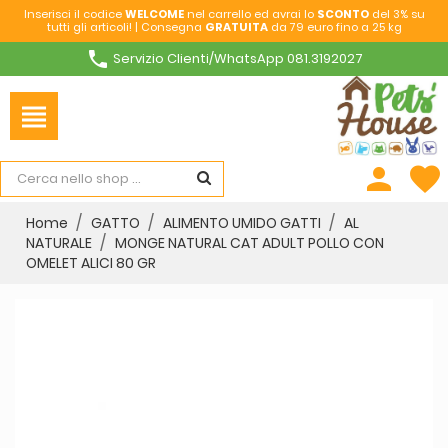
Inserisci il codice
WELCOME
nel carrello ed avrai lo
SCONTO
del 3% su
tutti gli articoli! | Consegna
GRATUITA
da 79 euro fino a 25 kg
phone
Servizio Clienti/WhatsApp 081.3192027
view_headline
person
favorite
Home
GATTO
ALIMENTO UMIDO GATTI
AL
NATURALE
MONGE NATURAL CAT ADULT POLLO CON
OMELET ALICI 80 GR