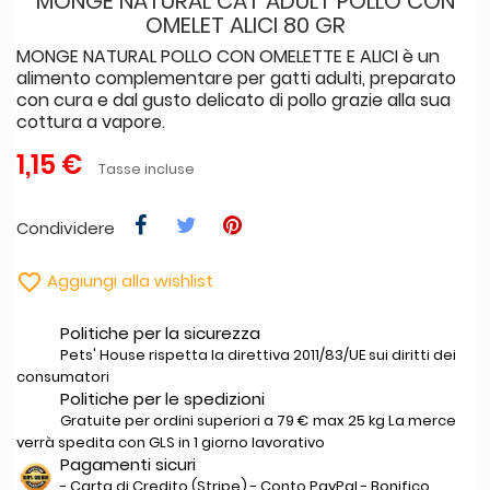
MONGE NATURAL CAT ADULT POLLO CON
OMELET ALICI 80 GR
MONGE NATURAL POLLO CON OMELETTE E ALICI è un
alimento complementare per gatti adulti, preparato
con cura e dal gusto delicato di pollo grazie alla sua
cottura a vapore.
1,15 €
Tasse incluse
Condividere

Aggiungi alla wishlist
Politiche per la sicurezza
Pets' House rispetta la direttiva 2011/83/UE sui diritti dei
consumatori
Politiche per le spedizioni
Gratuite per ordini superiori a 79 € max 25 kg La merce
verrà spedita con GLS in 1 giorno lavorativo
Pagamenti sicuri
- Carta di Credito (Stripe) - Conto PayPal - Bonifico