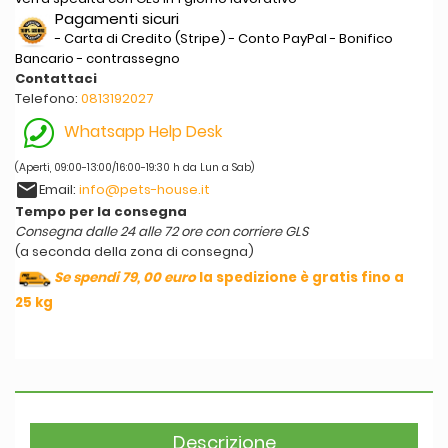
Pagamenti sicuri
- Carta di Credito (Stripe) - Conto PayPal - Bonifico
Bancario - contrassegno
Contattaci
Telefono:
0813192027
Whatsapp Help Desk
(Aperti, 09:00-13:00/16:00-19:30 h da Lun a Sab)
email
Email:
info@pets-house.it
Tempo per la consegna
Consegna dalle 24 alle 72 ore con corriere GLS
(a seconda della zona di consegna)
Se spendi 79, 00 euro
la spedizione è gratis fino a
25 kg
Descrizione