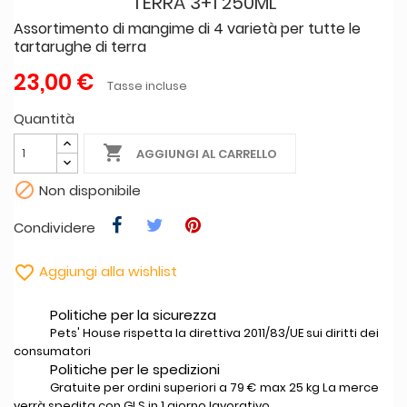
TERRA 3+1 250ML
Assortimento di mangime di 4 varietà per tutte le
tartarughe di terra
23,00 €
Tasse incluse
Quantità

AGGIUNGI AL CARRELLO

Non disponibile
Condividere

Aggiungi alla wishlist
Politiche per la sicurezza
Pets' House rispetta la direttiva 2011/83/UE sui diritti dei
consumatori
Politiche per le spedizioni
Gratuite per ordini superiori a 79 € max 25 kg La merce
verrà spedita con GLS in 1 giorno lavorativo