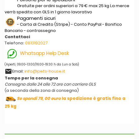
Gratuite per ordini superiori a 79 € max 25 kg La merce
verrà spedita con GLS in 1 giorno lavorativo
Pagamenti sicuri
- Carta di Credito (Stripe) - Conto PayPal - Bonifico
Bancario - contrassegno
Contattaci
Telefono:
0813192027
Whatsapp Help Desk
(Aperti, 09:00-13:00/16:00-19:30 h da Lun a Sab)
email
Email:
info@pets-house.it
Tempo per la consegna
Consegna dalle 24 alle 72 ore con corriere GLS
(a seconda della zona di consegna)
Se spendi 79, 00 euro
la spedizione è gratis fino a
25 kg