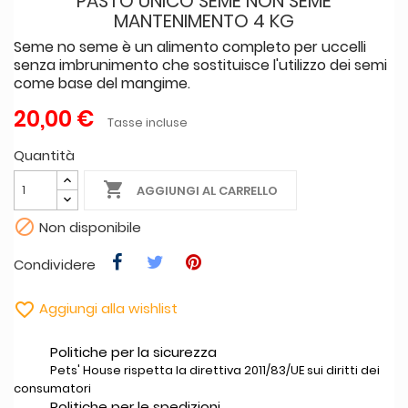
PASTO UNICO SEME NON SEME
MANTENIMENTO 4 KG
Seme no seme è un alimento completo per uccelli
senza imbrunimento che sostituisce l'utilizzo dei semi
come base del mangime.
20,00 €
Tasse incluse
Quantità

AGGIUNGI AL CARRELLO

Non disponibile
Condividere

Aggiungi alla wishlist
Politiche per la sicurezza
Pets' House rispetta la direttiva 2011/83/UE sui diritti dei
consumatori
Politiche per le spedizioni