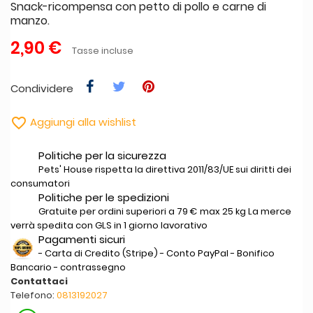
Snack-ricompensa con petto di pollo e carne di
manzo.
2,90 €
Tasse incluse
Condividere

Aggiungi alla wishlist
Politiche per la sicurezza
Pets' House rispetta la direttiva 2011/83/UE sui diritti dei
consumatori
Politiche per le spedizioni
Gratuite per ordini superiori a 79 € max 25 kg La merce
verrà spedita con GLS in 1 giorno lavorativo
Pagamenti sicuri
- Carta di Credito (Stripe) - Conto PayPal - Bonifico
Bancario - contrassegno
Contattaci
Telefono:
0813192027