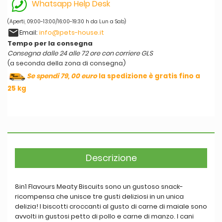
Whatsapp Help Desk
(Aperti, 09:00-13:00/16:00-19:30 h da Lun a Sab)
email
Email:
info@pets-house.it
Tempo per la consegna
Consegna dalle 24 alle 72 ore con corriere GLS
(a seconda della zona di consegna)
Se spendi 79, 00 euro
la spedizione è gratis fino a
25 kg
Descrizione
8in1 Flavours Meaty Biscuits sono un gustoso snack-
ricompensa che unisce tre gusti deliziosi in un unica
delizia! I biscotti croccanti al gusto di carne di maiale sono
avvolti in gustosi petto di pollo e carne di manzo. I cani