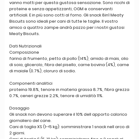
vanno matti per questa gustosa sensazione. Sono ricchi di
proteine e senza appetizzanti, OGM e conservanti
artificiali. E in più sono cotti al forno. Gli snack 8in1 Meaty
Biscuits sono ideali per cani di tutte le taglie. Il vostro
amico a quattro zampe andrà pazzo per i nostri gustosi
Meaty Biscuits.
Dati Nutrizionali
Composizione
farina di frumento, petto di pollo (14%), amido di mais, olio
di soia, glicerolo, fibra del pisello, carne bovina (4%), carne
di maiale (0.7%), cloruro di sodio.
Componenti analitici
proteina 19.8%, tenore in materia grassa 8.7%, fibra grezza
0.7%, ceneri grezze 2.2%, tenore di umidità 11%.
Dosaggio
Gli snack non devono superare il 10% dell apporto calorico
giornaliero del cane.
Cani di taglia XS (1-<5 kg): somministrare 1 snack nell arco di
2 giorni.