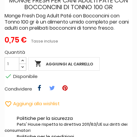
MONGE FRESH PER CANI ADULTI PATÉ CON
BOCCONCINI DI TONNO 100 GR
Monge Fresh Dog Adult Paté con Bocconcini con
Tonno 100 gr è un alimento umido completo per cani
adulti con prelibati bocconcini di tonno fresco.
0,75 €
Tasse incluse
Quantità

AGGIUNGI AL CARRELLO

Disponibile
Condividere

Aggiungi alla wishlist
Politiche per la sicurezza
Pets' House rispetta la direttiva 2011/83/UE sui diritti dei
consumatori
Politiche per le spedizioni