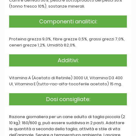
Carni e derivati 50%, pesci e sottoprodotti dei pesci 30%
(tonno fresco 10%), sostanze minerali.
Componenti analitici:
Proteina grezza 9,0%, fibre grezze 0,5%, grassi grezzi 7,0%,
ceneri grezze 1,2%. Umidità 82,0%.
Additivi:
Vitamina A (Acetato di Retinile) 3000 UI, Vitamina D3 400
UI, Vitamina E (tutto-rac-alfa-tocoferile acetato) 15 mg.
Dosi consigliate:
Razione giornaliera per un cane adulto di taglia piccola (2
10 kg): 180/600 g, può essere suddivisa in 2 pasti. Adattare
le quantità a seconda della taglia, attività e stile di vita
dell'animale. Servire a temperatura ambiente. Lasciare