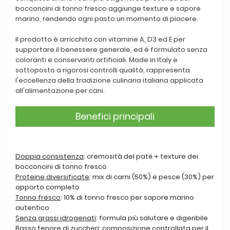
bocconcini di tonno fresco aggiunge texture e sapore
marino, rendendo ogni pasto un momento di piacere.
Il prodotto è arricchito con vitamine A, D3 ed E per
supportare il benessere generale, ed è formulato senza
coloranti e conservanti artificiali. Made in Italy e
sottoposto a rigorosi controlli qualità, rappresenta
l'eccellenza della tradizione culinaria italiana applicata
all'alimentazione per cani.
Benefici principali
Doppia consistenza
: cremosità del paté + texture dei
bocconcini di tonno fresco
Proteine diversificate
: mix di carni (50%) e pesce (30%) per
apporto completo
Tonno fresco
: 10% di tonno fresco per sapore marino
autentico
Senza grassi idrogenati
: formula più salutare e digeribile
Basso tenore di zuccheri
: composizione controllata per il