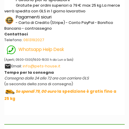
Gratuite per ordini superiori a 79 € max 25 kg La merce
verrà spedita con GLS in 1 giorno lavorativo
Pagamenti sicuri
- Carta di Credito (Stripe) - Conto PayPal - Bonifico
Bancario - contrassegno
Contattaci
Telefono:
0813192027
Whatsapp Help Desk
(Aperti, 09:00-13:00/16:00-19:30 h da Lun a Sab)
email
Email:
info@pets-house.it
Tempo per la consegna
Consegna dalle 24 alle 72 ore con corriere GLS
(a seconda della zona di consegna)
Se spendi 79, 00 euro
la spedizione è gratis fino a
25 kg