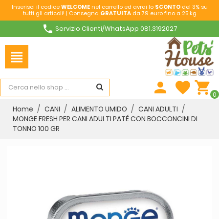
Inserisci il codice
WELCOME
nel carrello ed avrai lo
SCONTO
del 3% su
tutti gli articoli! | Consegna
GRATUITA
da 79 euro fino a 25 kg
phone
Servizio Clienti/WhatsApp 081.3192027
view_headline
person
favorite
shopping_cart
0
Home
CANI
ALIMENTO UMIDO
CANI ADULTI
MONGE FRESH PER CANI ADULTI PATÉ CON BOCCONCINI DI
TONNO 100 GR