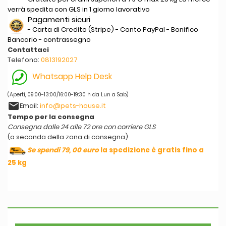
verrà spedita con GLS in 1 giorno lavorativo
Pagamenti sicuri
- Carta di Credito (Stripe) - Conto PayPal - Bonifico
Bancario - contrassegno
Contattaci
Telefono:
0813192027
Whatsapp Help Desk
(Aperti, 09:00-13:00/16:00-19:30 h da Lun a Sab)
email
Email:
info@pets-house.it
Tempo per la consegna
Consegna dalle 24 alle 72 ore con corriere GLS
(a seconda della zona di consegna)
Se spendi 79, 00 euro
la spedizione è gratis fino a
25 kg