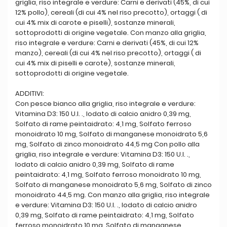
griglia, riso integrale e verdure: Carni e derivati (45%, di cui
12% pollo), cereali (di cui 4% nel riso precotto), ortaggi ( di
cui 4% mix di carote e piselli), sostanze minerali,
sottoprodotti di origine vegetale. Con manzo alla griglia,
riso integrale e verdure: Carni e derivati (45%, di cui 12%
manzo), cereali (di cui 4% nel riso precotto), ortaggi ( di
cui 4% mix di piselli e carote), sostanze minerali,
sottoprodotti di origine vegetale.
ADDITIVI:
Con pesce bianco alla griglia, riso integrale e verdure:
Vitamina D3: 150 U.I. ., Iodato di calcio anidro 0,39 mg,
Solfato di rame peintaidrato: 4,1 mg, Solfato ferroso
monoidrato 10 mg, Solfato di manganese monoidrato 5,6
mg, Solfato di zinco monoidrato 44,5 mg Con pollo alla
griglia, riso integrale e verdure: Vitamina D3: 150 U.I. .,
Iodato di calcio anidro 0,39 mg, Solfato di rame
peintaidrato: 4,1 mg, Solfato ferroso monoidrato 10 mg,
Solfato di manganese monoidrato 5,6 mg, Solfato di zinco
monoidrato 44,5 mg. Con manzo alla griglia, riso integrale
e verdure: Vitamina D3: 150 U.I. ., Iodato di calcio anidro
0,39 mg, Solfato di rame peintaidrato: 4,1 mg, Solfato
ferroso monoidrato 10 mg, Solfato di manganese