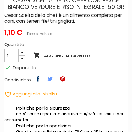
CESAR SCELTA DELLO CHEF CON PESCE
BIANCO VERDURE E RISO INTEGRALE 150 GR
Cesar Scelta dello chef è un alimento completo per
cani, con teneri filettini grigliati.
1,10 €
Tasse incluse
Quantità

AGGIUNGI AL CARRELLO

Disponibile
Condividere

Aggiungi alla wishlist
Politiche per la sicurezza
Pets' House rispetta la direttiva 2011/83/UE sui diritti dei
consumatori
Politiche per le spedizioni
Gratuite per ordini superiori a 79 € max 25 kg La merce