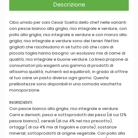
Descrizione
Cibo umido per cani Cesar Scelta dello chef nelle varianti
con pesce bianco alla griglia, riso integrale e verdure, con
pollo alla griglia, riso integrale e verdure e con manzo alla
griglia, riso integrale e verdure sono dei teneri filettini
grigliati che racchiudono in sé tutto ciò che i cani di
piccola taglia hanno bisogno: un esclusivo mix di carne di
qualità, riso integrale e buone verdure. La linea propone ai
consumatori più esigenti una gamma di prodotti di
altissima qualità, nutrienti ed equilibrati, in grado di offrire
al tuo cane un pasto diverso ogni giorno. Queste
prelibatezze sono disponibili in una comoda vaschetta
monoporzione.
INGREDIENTI:
Con pesce bianco alla griglia, riso integrale e verdure:
Carni e derivati, pesci e sottoprodotti dei pesci (di cui 12%
pesce bianco), cereali (di cui 4% nel riso precotto),
ortaggi ( di cui 4% mix di fagiolini e carote), sostanze
minerali, sottoprodotti di origine vegetale. Con pollo alla