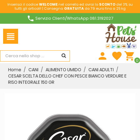
Inserisci il codice
WELCOME
nel carrello ed avrai lo
SCONTO
del 3% su
tutti gli articoli! | Consegna
GRATUITA
da 79 euro fino a 25 kg
phone
Servizio Clienti/WhatsApp 081.3192027
view_headline
person
favorite
shopping_cart
0
Home
CANI
ALIMENTO UMIDO
CANI ADULTI
CESAR SCELTA DELLO CHEF CON PESCE BIANCO VERDURE E
RISO INTEGRALE 150 GR