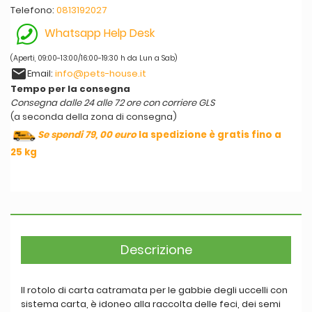
Telefono:
0813192027
Whatsapp Help Desk
(Aperti, 09:00-13:00/16:00-19:30 h da Lun a Sab)
email
Email:
info@pets-house.it
Tempo per la consegna
Consegna dalle 24 alle 72 ore con corriere GLS
(a seconda della zona di consegna)
Se spendi 79, 00 euro
la spedizione è gratis fino a
25 kg
Descrizione
Il rotolo di carta catramata per le gabbie degli uccelli con
sistema carta, è idoneo alla raccolta delle feci, dei semi