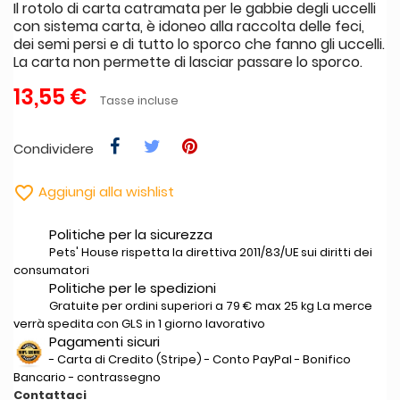
Il rotolo di carta catramata per le gabbie degli uccelli
con sistema carta, è idoneo alla raccolta delle feci,
dei semi persi e di tutto lo sporco che fanno gli uccelli.
La carta non permette di lasciar passare lo sporco.
13,55 €
Tasse incluse
Condividere

Aggiungi alla wishlist
Politiche per la sicurezza
Pets' House rispetta la direttiva 2011/83/UE sui diritti dei
consumatori
Politiche per le spedizioni
Gratuite per ordini superiori a 79 € max 25 kg La merce
verrà spedita con GLS in 1 giorno lavorativo
Pagamenti sicuri
- Carta di Credito (Stripe) - Conto PayPal - Bonifico
Bancario - contrassegno
Contattaci