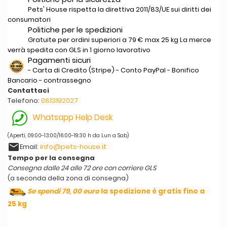
Pets' House rispetta la direttiva 2011/83/UE sui diritti dei
consumatori
Politiche per le spedizioni
Gratuite per ordini superiori a 79 € max 25 kg La merce
verrà spedita con GLS in 1 giorno lavorativo
Pagamenti sicuri
- Carta di Credito (Stripe) - Conto PayPal - Bonifico
Bancario - contrassegno
Contattaci
Telefono:
0813192027
Whatsapp Help Desk
(Aperti, 09:00-13:00/16:00-19:30 h da Lun a Sab)
email
Email:
info@pets-house.it
Tempo per la consegna
Consegna dalle 24 alle 72 ore con corriere GLS
(a seconda della zona di consegna)
Se spendi 79, 00 euro
la spedizione è gratis fino a
25 kg