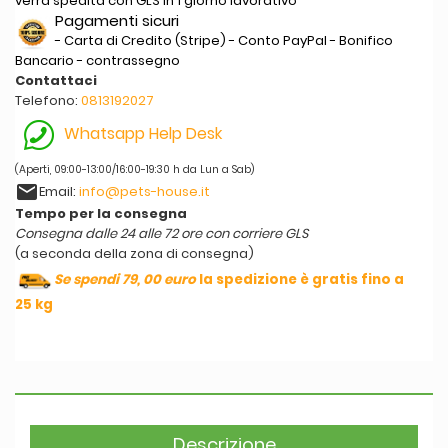
verrà spedita con GLS in 1 giorno lavorativo
Pagamenti sicuri
- Carta di Credito (Stripe) - Conto PayPal - Bonifico
Bancario - contrassegno
Contattaci
Telefono:
0813192027
Whatsapp Help Desk
(Aperti, 09:00-13:00/16:00-19:30 h da Lun a Sab)
email
Email:
info@pets-house.it
Tempo per la consegna
Consegna dalle 24 alle 72 ore con corriere GLS
(a seconda della zona di consegna)
Se spendi 79, 00 euro
la spedizione è gratis fino a
25 kg
Descrizione