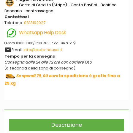
- Carta di Credito (Stripe) - Conto PayPal - Bonifico
Bancario - contrassegno
Contattaci
Telefono:
0813192027
Whatsapp Help Desk
(Aperti, 09:00-13:00/16:00-19:30 h da Lun a Sab)
email
Email:
info@pets-house.it
Tempo per la consegna
Consegna dalle 24 alle 72 ore con corriere GLS
(a seconda della zona di consegna)
Se spendi 79, 00 euro
la spedizione è gratis fino a
25 kg
Descrizione