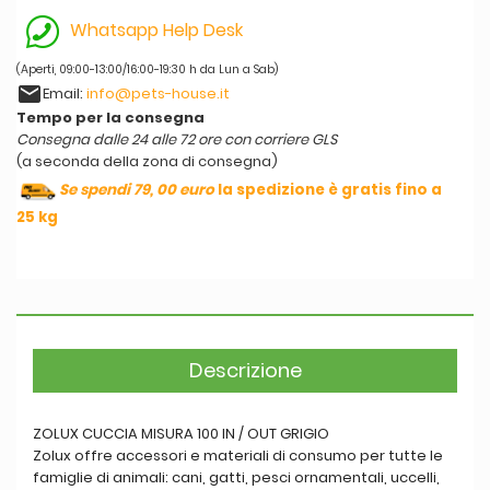
Whatsapp Help Desk
(Aperti, 09:00-13:00/16:00-19:30 h da Lun a Sab)
email
Email:
info@pets-house.it
Tempo per la consegna
Consegna dalle 24 alle 72 ore con corriere GLS
(a seconda della zona di consegna)
Se spendi 79, 00 euro
la spedizione è gratis fino a
25 kg
Descrizione
ZOLUX CUCCIA MISURA 100 IN / OUT GRIGIO
Zolux offre accessori e materiali di consumo per tutte le
famiglie di animali: cani, gatti, pesci ornamentali, uccelli,