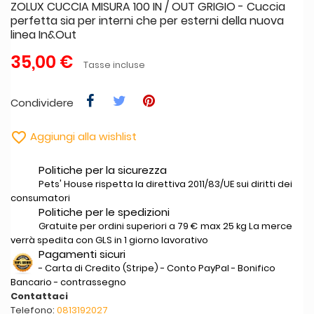
ZOLUX CUCCIA MISURA 100 IN / OUT GRIGIO - Cuccia
perfetta sia per interni che per esterni della nuova
linea In&Out
35,00 €
Tasse incluse
Condividere

Aggiungi alla wishlist
Politiche per la sicurezza
Pets' House rispetta la direttiva 2011/83/UE sui diritti dei
consumatori
Politiche per le spedizioni
Gratuite per ordini superiori a 79 € max 25 kg La merce
verrà spedita con GLS in 1 giorno lavorativo
Pagamenti sicuri
- Carta di Credito (Stripe) - Conto PayPal - Bonifico
Bancario - contrassegno
Contattaci
Telefono:
0813192027